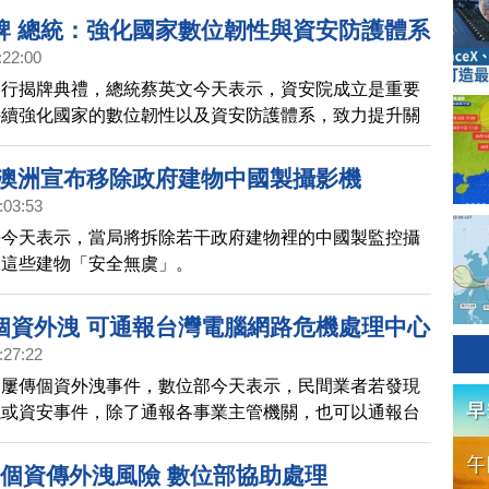
示，會持續觀察，
牌 總統：強化國家數位韌性與資安防護體系
:22:00
舉行揭牌典禮，總統蔡英文今天表示，資安院成立是重要
持續強化國家的數位韌性以及資安防護體系，致力提升關
，推廣全民資安意識，打造安全、安心與安穩的數位環
 澳洲宣布移除政府建物中國製攝影機
:03:53
長今天表示，當局將拆除若干政府建物裡的中國製監控攝
保這些建物「安全無虞」。
個資外洩 可通報台灣電腦網路危機處理中心
:27:22
期屢傳個資外洩事件，數位部今天表示，民間業者若發現
洩或資安事件，除了通報各事業主管機關，也可以通報台
機處理暨協調中心（TWCERT/CC）協助處理。
用戶個資傳外洩風險 數位部協助處理