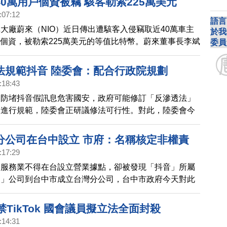
0萬用戶個資被竊 駭客勒索225萬美元
:07:12
語言
大廠蔚來（NIO）近日傳出遭駭客入侵竊取近40萬車主
於我
員工個資，被勒索225萬美元的等值比特幣。蔚來董事長李斌
委員
歉，表示會對帶來的損失承擔責任。
法規範抖音 陸委會：配合行政院規劃
:18:43
為防堵抖音假訊息危害國安，政府可能修訂「反滲透法」
」進行規範，陸委會正研議修法可行性。對此，陸委會今
將配合行政院規劃辦理相關事宜」。
分公司在台中設立 市府：名稱核定非權責
:17:29
台服務業不得在台設立營業據點，卻被發現「抖音」所屬
動」公司到台中市成立台灣分公司，台中市政府今天對此
名稱核定並非市府權責。
禁TikTok 國會議員擬立法全面封殺
:14:31