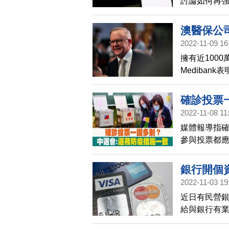
討論如何再
否適合台灣
澳醫保公
2022-11-09 16
擁有近1000
Mediba
錄，其中包
確診投票
2022-11-08 11
媒體報導指
參與投票都
施一致，若
銀行開個
2022-11-03 19
約
近日有民營
給與銀行有
開個資外洩