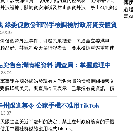
署員工涉洩漏個資，啟動行政調查內控機制，健保署今天
傳
外洩證據，關於資安維護及防止個資外洩，祭出4項強化
道瓊
將職員業務查閱權限以最小化為原則。
電A
洩 綠委促數發部聯手檢調檢討政府資安體質
:20:16
續爆發個資外洩事件，引發民眾擔憂。民進黨立委洪申
、賴品妤、莊競程今天舉行記者會，要求檢調重懲重罰速
展部不能消極以對，應聯手檢調、國安單位檢討政府資安
站兜售台灣情報資料 調查局：掌握處理中
:23:04
有軍事迷在國外網站發現有人兜售台灣的情報機關機密文
料要價15萬美元。調查局今天表示，已掌握有關資訊，積
相關細節不便透露。
州跟進禁令 公家手機不准用TikTok
:13:37
今天跟進全美近半數州的決定，禁止在州政府擁有的手機
使用中國社群媒體應用程式TikTok。