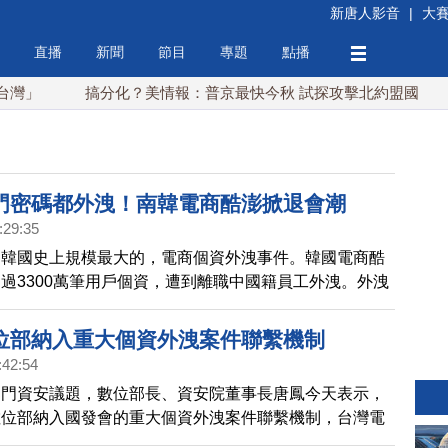
新唐人影音
|
大
直播
新聞
節目
專題
點播
搞分化？美情報：普京最快今秋 試探攻擊北約盟國
川普簽
門密碼都外洩！南韓電商酷澎掀退會潮
:29:35
，韓國史上規模最大的，電商個資外洩事件。韓國電商酷
過3300萬筆用戶個資，遭到離職中國籍員工外洩。外洩
姓名、地址、電話，甚至還有用戶社區大門的密碼。信用
似外洩，出現海外盜刷的案例。此外，還有人在中國的電
位部納入重大個資外洩案件聯繫機制
現，有人在出售南韓酷澎帳號，被懷疑與這次外洩案有
:42:54
國民眾，是紛紛要退出酷澎會員，更有數十萬人發起集體
部門資安議題，數位部長、資安院董事長唐鳳今天表示，
此，酷澎的CEO朴大俊今天承諾，會「積極研議賠償受
數位部納入國發會的重大個資外洩案件聯繫機制，台灣電
於酷澎在台灣的用戶，目前沒有受到影響。台灣政府數位
處理暨協調中心可更即時協助，資安院也會給予處理建