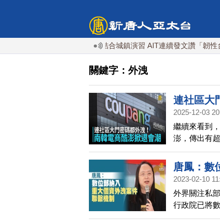
中國
台灣漢光首結合城鎮演習 AIT連續發文讚「韌性台灣」
關鍵字：外洩
連社區大
2025-12-03 20
繼續來看到
澎，傳出有超
的個資包括
卡資料也疑
唐鳳：數
商平台上發
2023-02-10 11
關。現在韓
外界關注私
訴訟求償。對
行政院已將
害者」。至
腦網路危機