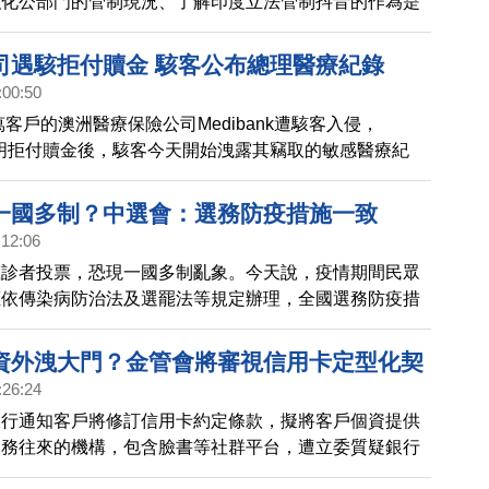
強化公部門的管制現況、了解印度立法管制抖音的作為是
，並要求教育部就媒體識讀面向提出柔性手段一併討論。
司遇駭拒付贖金 駭客公布總理醫療紀錄
:00:50
萬客戶的澳洲醫療保險公司Medibank遭駭客入侵，
nk表明拒付贖金後，駭客今天開始洩露其竊取的敏感醫療紀
括總理艾班尼斯的個資。
一國多制？中選會：選務防疫措施一致
:12:06
確診者投票，恐現一國多制亂象。今天說，疫情期間民眾
應依傳染病防治法及選罷法等規定辦理，全國選務防疫措
違反規定者，由衛生主管機關依法處理。
資外洩大門？金管會將審視信用卡定型化契
:26:24
銀行通知客戶將修訂信用卡約定條款，擬將客戶個資提供
業務往來的機構，包含臉書等社群平台，遭立委質疑銀行
大門，金管會主委黃天牧今天允諾將進行了解。