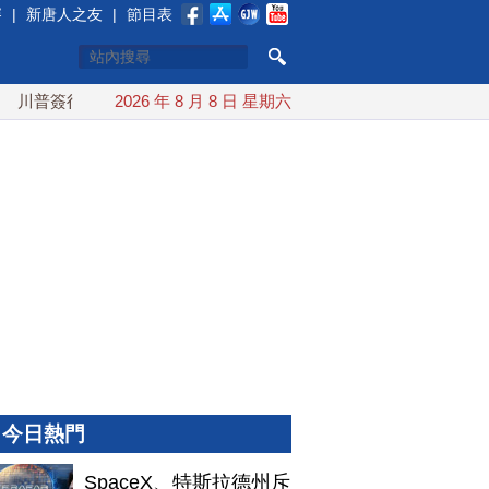
賽
|
新唐人之友
|
節目表
行政令對多晶矽課15%關稅 防堵中共傾銷
2026 年 8 月 8 日 星期六
SpaceX、特斯拉德
今日熱門
SpaceX、特斯拉德州斥