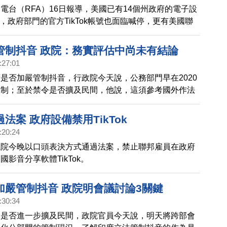
電台（RFA）16日報導，美國已有14個州政府的電子設
ok，政府部門的官方TikTok帳號也面臨喊停，更有美國聯
提案，試圖全面封殺TikTok在美國的營運。
管制抖音 政院：務實評估中尚未有結論
:27:01
是否加嚴管制抖音，行政院今天說，公務部門早在2020
限制；至於禁令是否擴及民間，他說，這須參考國外作法
務實評估技術可行性，目前持續蒐集資料中，未有結論。
法案 政府設備禁用TikTok
:20:24
議院今晚以口頭表決方式通過法案，禁止聯邦雇員在政府
影音分享軟體TikTok。
加嚴管制抖音 政院明會議討論3關鍵
:30:34
令是否進一步擴及民間，政院官員今天說，明天將跨部會