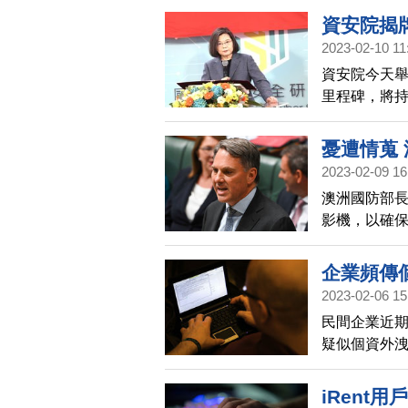
發展部也表
議。
資安院揭
2023-02-10 11
資安院今天
里程碑，將
鍵資訊系統
境。
憂遭情蒐
2023-02-09 16
澳洲國防部
影機，以確
企業頻傳
2023-02-06 15
民間企業近
疑似個資外
灣電腦網路危
iRent