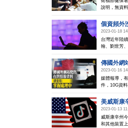
衛福部健保
說明，無資料
策略，同步
個資頻外
2023-01-18 14
台灣近年陸
翰、劉世芳
查，數位發
體質。
傳國外網
2023-01-16 14
媒體報導，
件，10G資
極調查中，
美威斯康辛
2023-01-13 11
威斯康辛州
和其他裝置上