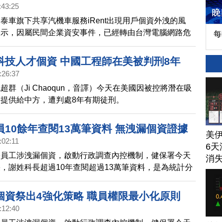
:43:25
泰車旗下共享汽機車服務iRent出現用戶個資外洩的風
表示，因屬民間企業資安事件，已經轉由台灣電腦網路危
每
中心（TWCERT/CC）協助處理，讓資料庫無法造訪。
科技人才個資 中國工程師在美被判刑8年
:26:37
超群（Ji Chaoqun，音譯）今天在美國因被控將潛在吸
提供給中方，遭判處8年有期徒刑。
10餘年查閱13萬筆資料 無洩漏個資證據
美
:02:11
6天
署員工涉洩漏個資，啟動行政調查內控機制，健保署今天
消
，謝姓科長超過10年查閱超過13萬筆資料，是為統計分
存取攜出紀錄，無證據顯示資料外洩。
個資祭出4強化策略 職員權限最小化原則
:12:40