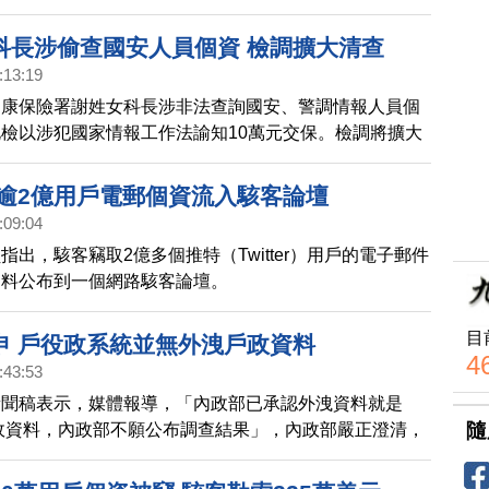
科長涉偷查國安人員個資 檢調擴大清查
:13:19
健康保險署謝姓女科長涉非法查詢國安、警調情報人員個
檢以涉犯國家情報工作法諭知10萬元交保。檢調將擴大
詢個資數量，以及有無外流情事。
 逾2億用戶電郵個資流入駭客論壇
:09:04
指出，駭客竊取2億多個推特（Twitter）用戶的電子郵件
資料公布到一個網路駭客論壇。
目
申 戶役政系統並無外洩戶政資料
4
:43:53
新聞稿表示，媒體報導，「內政部已承認外洩資料就是
隨
戶政資料，內政部不願公布調查結果」，內政部嚴正澄清，
項並非事實。