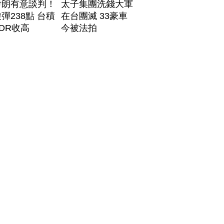
伊朗有意談判！
太子集團洗錢大軍
彈238點 台積
在台團滅 33豪車
DR收高
今被法拍