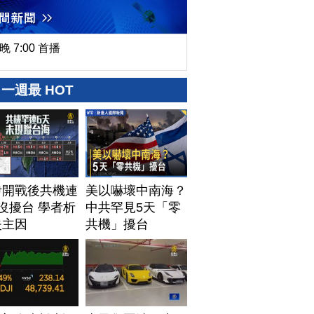
晚 7:00 首播
一週最 HOT
伊開戰後共機連
美以嚇壞中南海？
沒擾台 學者析
中共罕見5天「零
失主因
共機」擾台