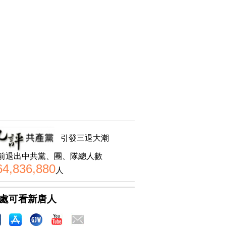
引發三退大潮
前退出中共黨、團、隊總人數
64,836,880
人
處可看新唐人