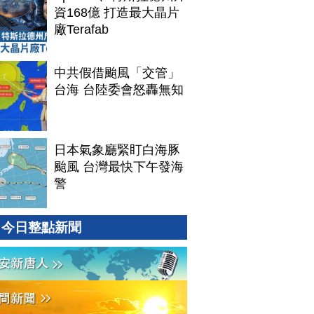
資168億 打造最大晶片
廠Terafab
中共假借颱風「交管」
台海 台陸委會怒轟無知
日本氣象廳緊盯白海豚
颱風 台灣最快下午發海
警
今日整點新聞