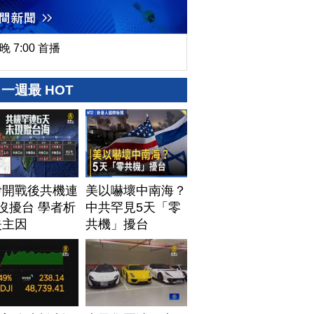
晚 7:00 首播
一週最 HOT
伊開戰後共機連
美以嚇壞中南海？
沒擾台 學者析
中共罕見5天「零
失主因
共機」擾台