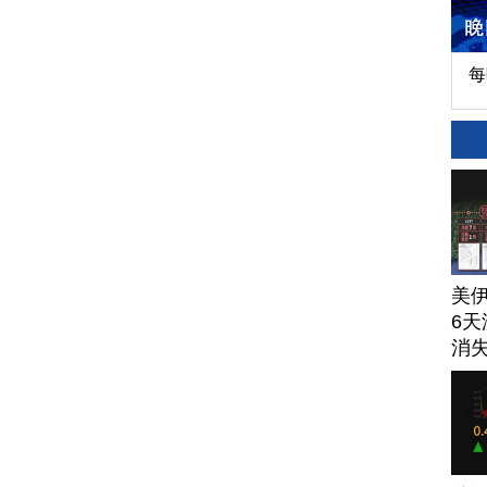
每
美
6天
消