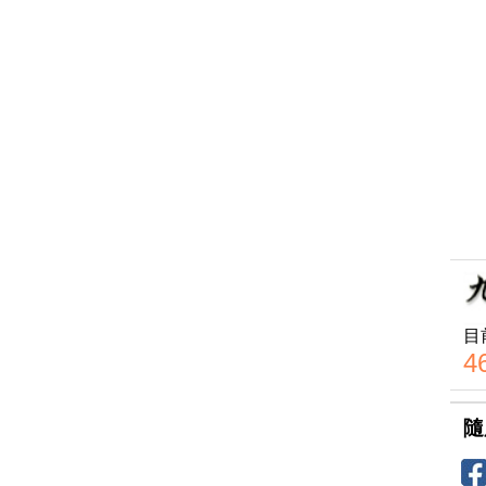
目
4
隨