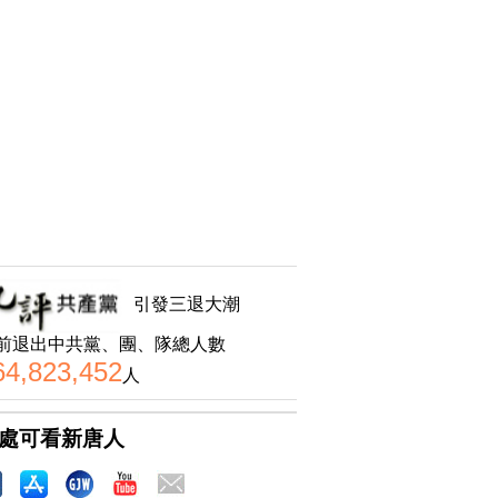
引發三退大潮
前退出中共黨、團、隊總人數
64,823,452
人
處可看新唐人