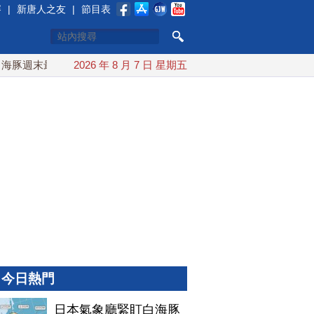
賽
|
新唐人之友
|
節目表
週末最接近台灣 最快9日可能登陸中國
2026 年 8 月 7 日 星期五
台灣漢光首結合城鎮演
今日熱門
日本氣象廳緊盯白海豚