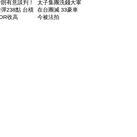
伊朗有意談判！
太子集團洗錢大軍
彈238點 台積
在台團滅 33豪車
DR收高
今被法拍