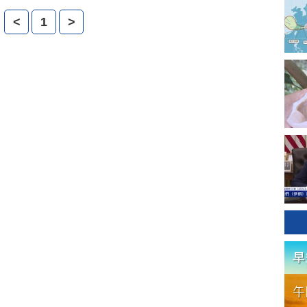
<
1
>