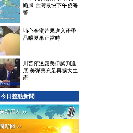
颱風 台灣最快下午發海
警
埔心金蜜芒果進入產季
品嚐夏果正當時
川普預透露美伊談判進
展 美彈藥充足再擴大生
產
今日整點新聞