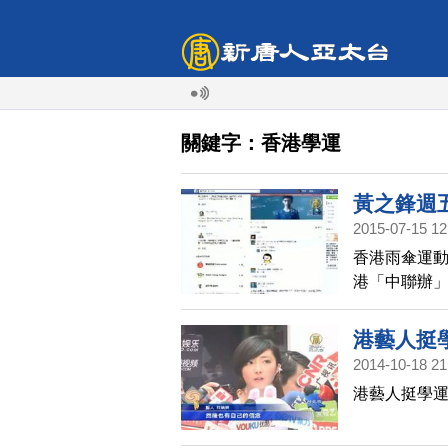
關鍵字：香港學運
黃之鋒週
2015-07-15 12
香港雨傘運
港「中聯辦」
黃之鋒將出
「加油！ 邪
港藝人挺
加油！」
2014-10-18 21
港藝人挺學運