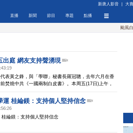
新唐人影音
|
大
直播
新聞
節目
專題
點播
颱風白海豚
五出庭 網友支持聲湧現
:43:19
動代表黃之鋒，與「學聯」秘書長羅冠聰，去年六月在香
前焚燒中共《一國兩制白皮書》。本周五(17日)上午，
庭受審，不過，他臉書上得到許多網友留言，有人說：
不能勝正，公道自在人心。」也有人說：「希望你無事，
學運 桂綸鎂：支持個人堅持信念
:56:26
 桂綸鎂：支持個人堅持信念