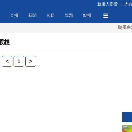
新唐人影音
|
大
直播
新聞
節目
專題
點播
颱風白海豚
暇想
<
1
>