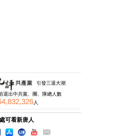
引發三退大潮
前退出中共黨、團、隊總人數
64,832,326
人
處可看新唐人