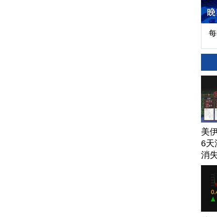
每
美
6天
消