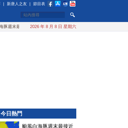
賽
|
新唐人之友
|
節目表
週末最接近台灣 最快9日可能登陸中國
2026 年 8 月 8 日 星期六
台灣漢光首結合城鎮演
今日熱門
颱風白海豚週末最接近