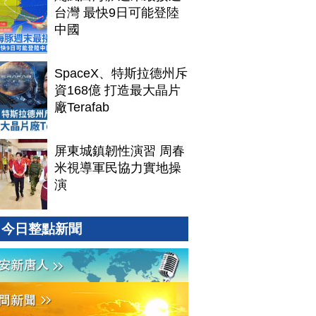
台灣 最快9日可能登陸
中國
SpaceX、特斯拉德州斥
資168億 打造最大晶片
廠Terafab
屏東城鎮韌性演習 周春
米視導軍民協力實地操
演
今日整點新聞