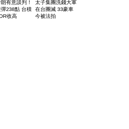
伊朗有意談判！
太子集團洗錢大軍
彈238點 台積
在台團滅 33豪車
DR收高
今被法拍