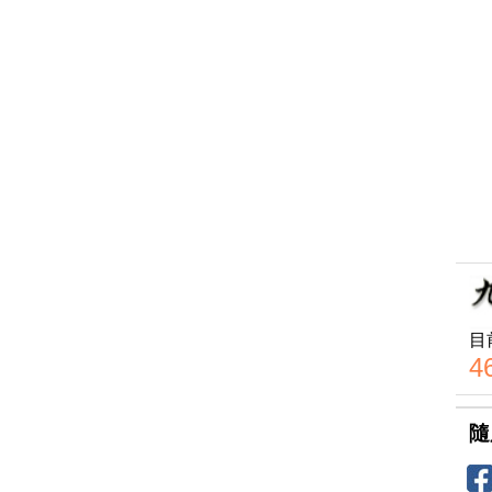
目
4
隨