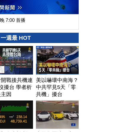
晚 7:00 首播
一週最 HOT
伊開戰後共機連
美以嚇壞中南海？
沒擾台 學者析
中共罕見5天「零
失主因
共機」擾台