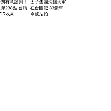
伊朗有意談判！
太子集團洗錢大軍
彈238點 台積
在台團滅 33豪車
DR收高
今被法拍