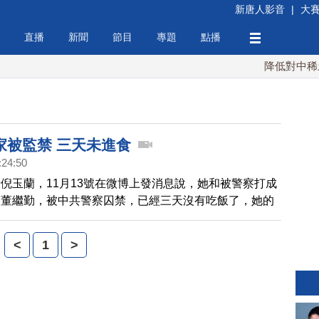
新唐人影音
|
大
直播
新聞
節目
專題
點播
降低對中稀土依
家被監禁 三天未進食
:24:50
倪玉蘭，11月13號在微博上發消息說，她和被警察打成
夫董繼勤，被中共警察囚禁，已經三天沒有吃飯了，她的
察鎖在家中，三天不准外出。有看到消息的網友試圖給他
果也被警察帶走。倪玉蘭在微博中聲明，如果他們餓死，
<
1
>
他們的人謀殺的，他們絕不會自殺。請看報導。