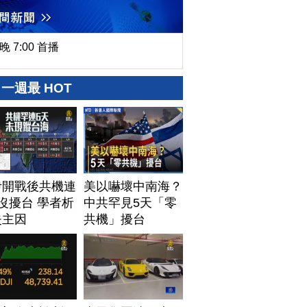
晚 7:00 首播
一週最 HOT
伊開戰後共機連
美以嚇壞中南海？
沒擾台 學者析
中共罕見5天「零
失主因
共機」擾台