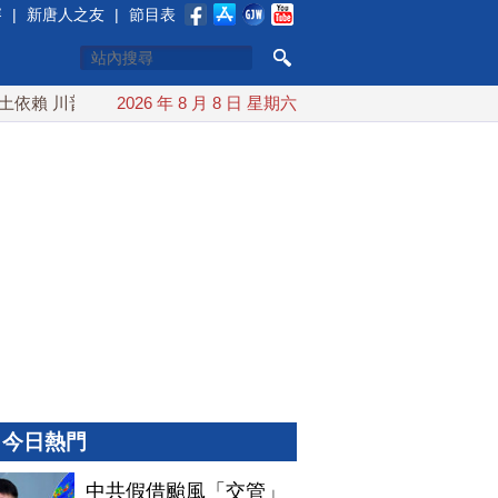
賽
|
新唐人之友
|
節目表
賴 川普宣布礦業投資20億美元
2026 年 8 月 8 日 星期六
中東局勢動盪 土耳其沙特巴
今日熱門
中共假借颱風「交管」