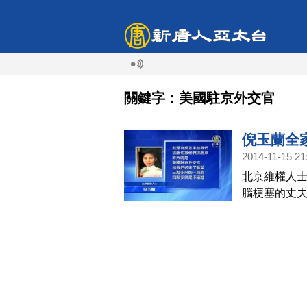
關鍵字：美國駐京外交官
倪玉蘭全
2014-11-15 21
北京維權人士
腦梗塞的丈
女兒也被警
們送飯，結
那是被囚禁