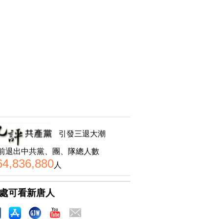
引發三退大潮
前退出中共黨、團、隊總人數
64,836,880
人
處可看新唐人