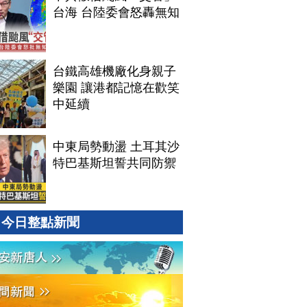
台海 台陸委會怒轟無知
台鐵高雄機廠化身親子
樂園 讓港都記憶在歡笑
中延續
中東局勢動盪 土耳其沙
特巴基斯坦誓共同防禦
今日整點新聞