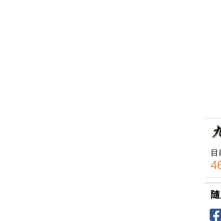
目
4
隨