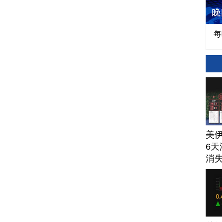
每
美
6天
消