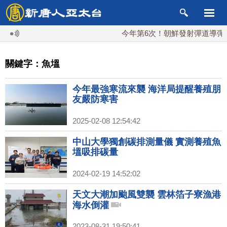
今年第6次！朝鮮發射彈道導彈 落日
關鍵字：魚塭
今年最強寒流來襲 海洋局提醒養殖朋
友嚴防寒害
2025-02-08 12:54:42
中山大學獨創碳排測量儀 實測養殖魚
塭吸排碳量
2024-02-19 14:52:02
天文大潮加颱風雙襲 雲林箔子寮漁港
海水倒灌
2023-08-31 19:50:41