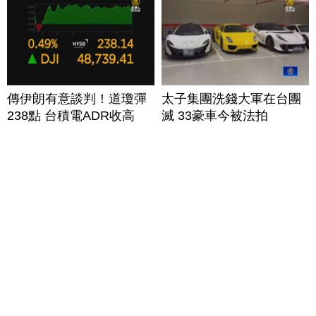
傳伊朗有意談判！道瓊彈
太子集團洗錢大軍在台團
238點 台積電ADR收高
滅 33豪車今被法拍