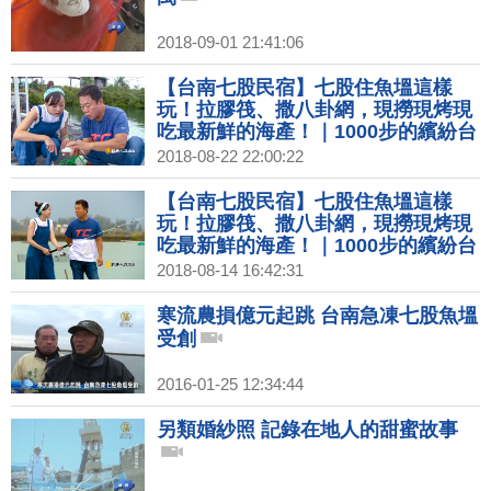
2018-09-01 21:41:06
【台南七股民宿】七股住魚塭這樣
玩！拉膠筏、撒八卦網，現撈現烤現
吃最新鮮的海產！｜1000步的繽紛台
灣(263)
2018-08-22 22:00:22
【台南七股民宿】七股住魚塭這樣
玩！拉膠筏、撒八卦網，現撈現烤現
吃最新鮮的海產！｜1000步的繽紛台
灣(263)預告
2018-08-14 16:42:31
寒流農損億元起跳 台南急凍七股魚塭
受創
2016-01-25 12:34:44
另類婚紗照 記錄在地人的甜蜜故事