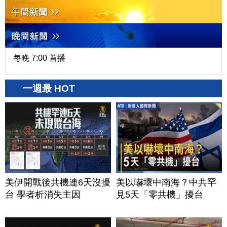
每晚 7:00 首播
一週最 HOT
美伊開戰後共機連6天沒擾
美以嚇壞中南海？中共罕
台 學者析消失主因
見5天「零共機」擾台