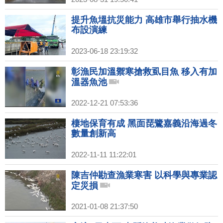
提升魚塭抗災能力 高雄市舉行抽水機
布設演練
2023-06-18 23:19:32
彰漁民加溫禦寒搶救虱目魚 移入有加
溫器魚池
2022-12-21 07:53:36
棲地保育有成 黑面琵鷺嘉義沿海過冬
數量創新高
2022-11-11 11:22:01
陳吉仲勘查漁業寒害 以科學與專業認
定災損
2021-01-08 21:37:50