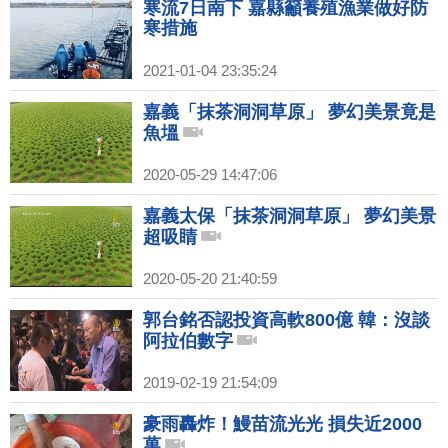
寒流7日南下 嘉縣籲養殖漁業做好防
寒措施
2021-01-04 23:35:24
嘉義「抹茶洞洞草原」 夢幻美景竟是
魚塭
2020-05-29 14:47:06
嘉義太保「抹茶洞洞草原」 夢幻美景
超吸睛
2020-05-20 21:40:59
郭台銘否認投資高軟800億 韓：沒談
阿拉伯數字
2019-02-19 21:54:09
豪雨轟炸！鰻苗流光光 損失近2000
萬