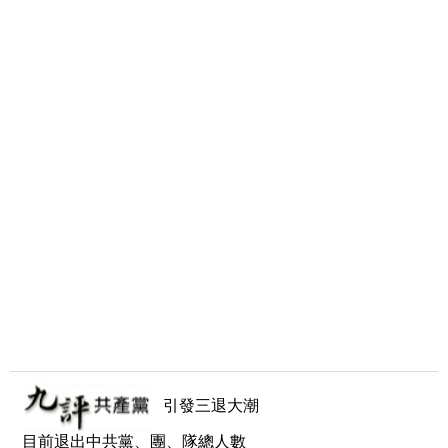
引發三退大潮
目前退出中共黨、團、隊總人數