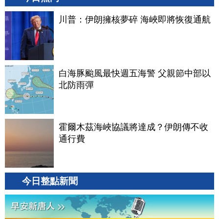
川普：伊朗擁核夢碎 海峽即將恢復通航
白海豚颱風最快週五海警 父親節中部以
北防雨彈
霍爾木茲海峽協議將達成？伊朗傳不收
通行費
今日整點新聞