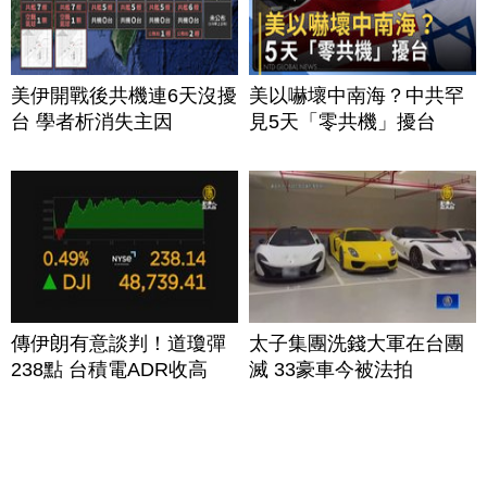
美伊開戰後共機連6天沒擾
美以嚇壞中南海？中共罕
台 學者析消失主因
見5天「零共機」擾台
傳伊朗有意談判！道瓊彈
太子集團洗錢大軍在台團
238點 台積電ADR收高
滅 33豪車今被法拍