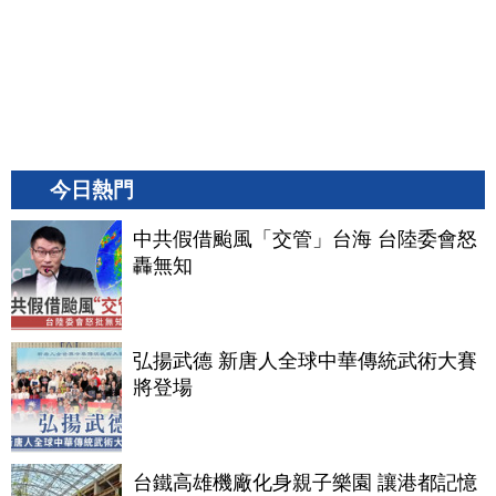
今日熱門
中共假借颱風「交管」台海 台陸委會怒
轟無知
弘揚武德 新唐人全球中華傳統武術大賽
將登場
台鐵高雄機廠化身親子樂園 讓港都記憶