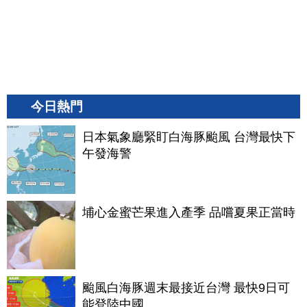
今日熱門
日本氣象廳緊盯白海豚颱風 台灣最快下
午發海警
埔心金蜜芒果進入產季 品嚐夏果正當時
颱風白海豚週末最接近台灣 最快9日可
能登陸中國