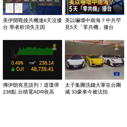
美伊開戰後共機連6天沒擾
美以嚇壞中南海？中共罕
台 學者析消失主因
見5天「零共機」擾台
傳伊朗有意談判！道瓊彈
太子集團洗錢大軍在台團
238點 台積電ADR收高
滅 33豪車今被法拍