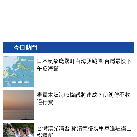
今日熱門
日本氣象廳緊盯白海豚颱風 台灣最快下
午發海警
霍爾木茲海峽協議將達成？伊朗傳不收
通行費
台灣漢光演習 賴清德搭裝甲車進駐衡山
指揮所