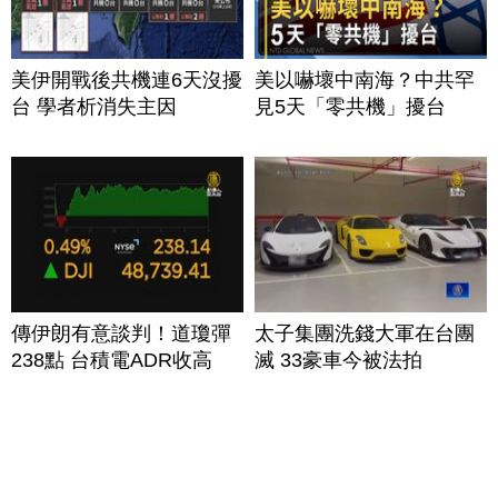
美伊開戰後共機連6天沒擾
美以嚇壞中南海？中共罕
台 學者析消失主因
見5天「零共機」擾台
傳伊朗有意談判！道瓊彈
太子集團洗錢大軍在台團
238點 台積電ADR收高
滅 33豪車今被法拍