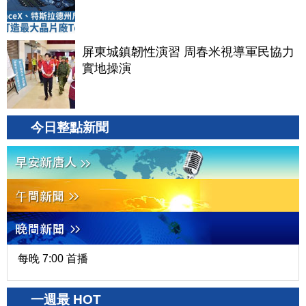
屏東城鎮韌性演習 周春米視導軍民協力
實地操演
今日整點新聞
每晚 7:00 首播
一週最 HOT