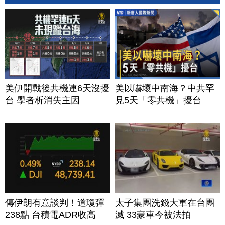
美伊開戰後共機連6天沒擾
美以嚇壞中南海？中共罕
台 學者析消失主因
見5天「零共機」擾台
傳伊朗有意談判！道瓊彈
太子集團洗錢大軍在台團
238點 台積電ADR收高
滅 33豪車今被法拍