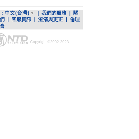
：
中文(台灣)
|
我們的服務
|
關
們
|
客服資訊
|
澄清與更正
|
倫理
會
Copyright ©2002-2023