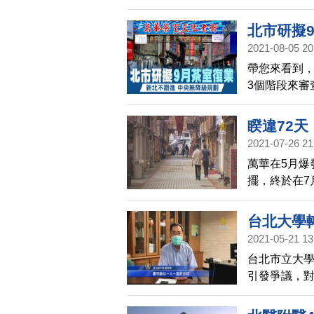
滷味店老闆
希望互相幫
北市研擬
2021-08-05 20
帶您來看到，
3個階段來審
大開放，疫情
復業，不過，
睽違72天
八大行業目
2021-07-26 21
萬華在5月爆
擺，終於在7
除，要為晚
也將啟動5座
台北大學
2021-05-21 13
控
台北市立大
引發爭議，對
是共用衛浴
項決定，北