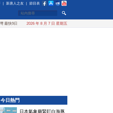
賽
|
新唐人之友
|
節目表
日可能登陸中國
2026 年 8 月 7 日 星期五
台灣漢光首結合城鎮演習 AIT連續發文讚「韌
今日熱門
日本氣象廳緊盯白海豚