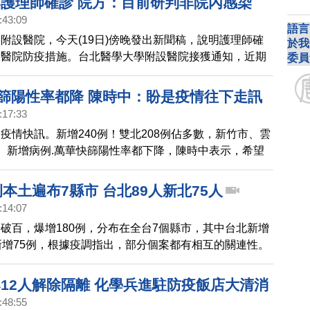
4護理師確診 院方：目前研判非院內感染
:43:09
語言
附設醫院，今天(19日)傍晚發出新聞稿，說明護理師確
於我
及醫院防疫措施。台北醫學大學附設醫院接獲通知，近期
委員
人居住於萬華的家人確診，隨即主動通報院方並接受篩
日深夜兩位病房護理師確診、5月17日上午病房及手術室兩
快篩陽性率都降 陳時中：盼是疫情往下走訊
診，總計四位同仁確診，目前研判非院內感染。
:17:33
疫情快訊。新增240例！雙北208例佔多數，新竹市、雲
。新增病例.萬華快篩陽性率都下降，陳時中表示，希望
走訊號。外交部表示，會積極爭取高品質疫苗，協助友邦
而為了要擴增集中檢疫所，行政院將徵用政府機關、閒置
例本土遍布7縣市 台北89人新北75人
:14:07
破百，爆增180例，分布在全台7個縣市，其中台北新增
新增75例，根據疫調指出，部分個案都有相互的關連性。
412人解除隔離 化學兵進駐防疫飯店大清消
:48:55