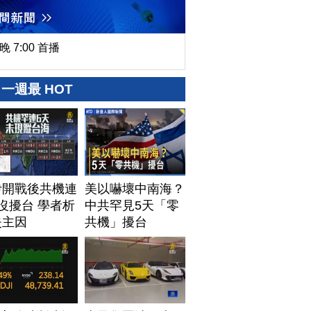
晚 7:00 首播
一週最 HOT
伊開戰後共機連
美以嚇壞中南海？
沒擾台 學者析
中共罕見5天「零
失主因
共機」擾台