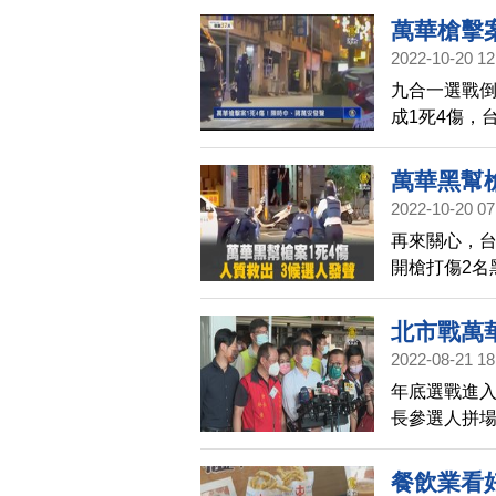
被問到有被
萬華槍擊
接，彷彿就
2022-10-20 12
九合一選戰倒
成1死4傷，
雨釀災的SO
示，柯文哲
萬華黑幫槍
2022-10-20 07
再來關心，
開槍打傷2名
中，還有1名
峙後，犯嫌
北市戰萬華
受傷員警目
2022-08-21 18
人也在臉書
年底選戰進
安，民進黨
長參選人拼場
點守望等方
環南市場中
方展現鐵腕
餐飲業看