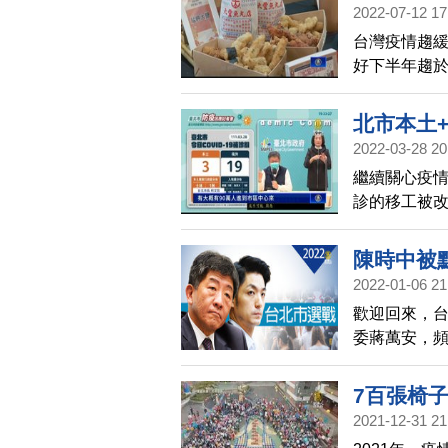
2022-07-12 17
台灣疫情趨緩
好下半年趨
顯，北市府
北市本土
2022-03-28 20
繼續關心疫情
診的移工被
檢疫期間有
外，台灣本土
陳時中被
2022-01-06 21
歡迎回來，
委蔣萬安，頻
點，被解讀
選，蔣萬安
7百張椅
2021-12-31 21