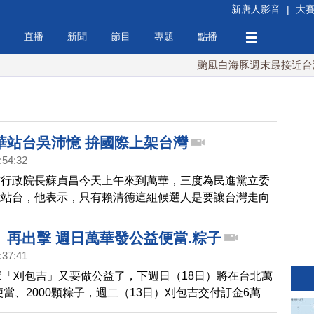
新唐人影音
|
大
直播
新聞
節目
專題
點播
颱風白海豚週末最接近台灣 最快9
華站台吳沛憶 拚國際上架台灣
:54:32
前行政院長蘇貞昌今天上午來到萬華，三度為民進黨立委
憶站台，他表示，只有賴清德這組候選人是要讓台灣走向
要去認同九二共識，並且要將自家立委送進國會，支持政
」再出擊 週日萬華發公益便當.粽子
:37:41
家「刈包吉」又要做公益了，下週日（18日）將在台北萬
個便當、2000顆粽子，週二（13日）刈包吉交付訂金6萬
場加碼300個便當，支持做公益，但現在詐騙爭猖獗，