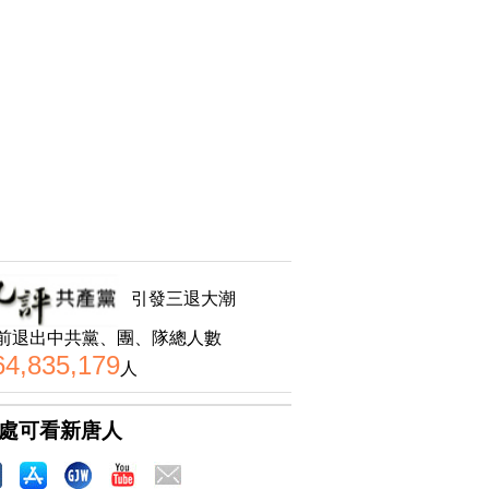
引發三退大潮
前退出中共黨、團、隊總人數
64,835,179
人
處可看新唐人