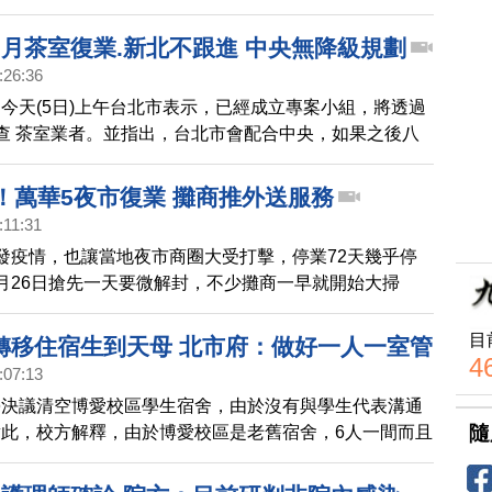
就發起振興活動，只要消費滿額就送其他店家的抵用券，
忙，度過難關。
9月茶室復業.新北不跟進 中央無降級規劃
:26:36
今天(5日)上午台北市表示，已經成立專案小組，將透過
查 茶室業者。並指出，台北市會配合中央，如果之後八
在可控範圍內，不排除讓準備好的萬華茶室業者，在9月
中央防疫指揮中心表示，8月9日以後並沒有降級規劃，
！萬華5夜市復業 攤商推外送服務
前不在開放項目，新北市也沒有跟進。
:11:31
發疫情，也讓當地夜市商圈大受打擊，停業72天幾乎停
月26日搶先一天要微解封，不少攤商一早就開始大掃
上開業做準備，商圈也祭出措施，實聯制、攤位降載外，
消毒門在夜市入口，做好防疫準備。
目
轉移住宿生到天母 北市府：做好一人一室管
4
:07:13
學決議清空博愛校區學生宿舍，由於沒有與學生代表溝通
隨
此，校方解釋，由於博愛校區是老舊宿舍，6人一間而且
，不符合防疫規定，再加上這幾天有學生發燒，才會做這
市府則表示，尊重大學自治。