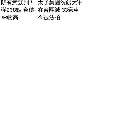
伊朗有意談判！
太子集團洗錢大軍
彈238點 台積
在台團滅 33豪車
DR收高
今被法拍