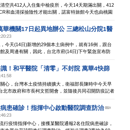
清空共412人入住集中檢疫所，今天14天期滿出關，412
CR和血清採撿陰性才能出關，諾富特旅館今天也由桃園
化學兵，再一次的清潔消毒，預計當機組員之後居家簡易
復營運時程仍待討論。
萬華機關17日起異地辦公 三總松山分院1醫
:20:23
，今天(14日)新增的29個本土病例中，就有16例，跟台
館及周邊有關，因此，台北市府(14日)下午緊急宣布防
華區所有公有機關，下週一開始，全部採異地辦公，另
台北市的公有場館、八大行業、電子遊戲業及網咖，全部
共識！和平醫院「清零」不封院 萬華4快篩
:41:58
來關心，台灣本土疫情持續擴大，衛福部長陳時中今天早
台北市政府和市長柯文哲開會，並隨後共同召開防疫記者
表示，北市聯醫和平院區目前沒有封院的問題，中央跟地
力，讓醫院風險歸零，逐步恢復醫療量能，是大家最大共
2病患確診！指揮中心啟動醫院調查防治
:46:23
中央流行疫情指揮中心，接獲某醫院通報2名住院病患確診，