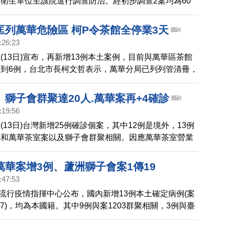
衛生單位至該院進行調查防治。經初步調查2案均為60
女性，係於5月9日至該院急診就醫，並分別於當日及隔
入住該院不同病房
匡列萬華危險區 柯P令茶館全停業3天
:26:23
(13日)宣布，再新增13例本土案例，目前與萬華區茶館
到6例，台北市長柯文哲表示，萬華分局已列列管清冊，
茶館、飲酒店先暫時停業三天，並匡列危險區域，要求停
為。
！ 獅子會群聚達20人.萬華案再+4確診
:19:56
(13日)台灣新增25例確診個案，其中12例是境外，13例
別和萬華茶室案以及獅子會群聚相關。因應萬華茶室營業
環境相對複雜，指揮中心針對龍山寺周邊區域，匡出一個
4月15日起有到附近活動的民眾，一共發送60萬封細胞
 萬華案增3例、蘆洲獅子會案1傳19
民眾注意身體狀況，有症狀要及時採檢。
:47:53
中央流行疫情指揮中心公布，國內新增13例本土確定病例(案
257)，均為本國籍。其中9例與案1203群聚相關，3例與臺
藝館群聚相關，1例感染源待釐清。