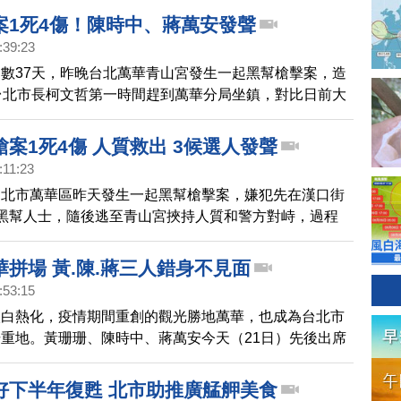
詐騙經驗？刈包吉驕傲說自己是老鳥，手機不認識的不會
案1死4傷！陳時中、蔣萬安發聲
像一位反詐騙的代言人。
:39:23
數37天，昨晚台北萬華青山宮發生一起黑幫槍擊案，造
台北市長柯文哲第一時間趕到萬華分局坐鎮，對比日前大
P和作秀說，明顯不同，對此，台北市長候選人陳時中表
有改過遷善。蔣萬安則提出，要提升警察的防護裝備。
案1死4傷 人質救出 3候選人發聲
:11:23
台北市萬華區昨天發生一起黑幫槍擊案，嫌犯先在漢口街
黑幫人士，隨後逃至青山宮挾持人質和警方對峙，過程
警察和1位民眾槍傷，共4名傷者送醫，在與大批警力對
釋放人質，持槍自殺身亡。對此，警政署長黃明昭表示，
拼場 黃.陳.蔣三人錯身不見面
前情況穩定，有信心將案件偵破。另外，台北市三名候選
:53:15
發言關切，黃珊珊說絕對無法容忍槍械暴力事件影響治
入白熱化，疫情期間重創的觀光勝地萬華，也成為台北市
陳時中說，要讓民眾免於恐懼，應加強員警巡邏；實施重
重地。黃珊珊、陳時中、蔣萬安今天（21日）先後出席
式進行，提升員警們裝配備。國民黨蔣萬安則說，要求警
元普渡，三人卻是行程錯開不同台。
跟決心，立即釐清案情
好下半年復甦 北市助推廣艋舺美食