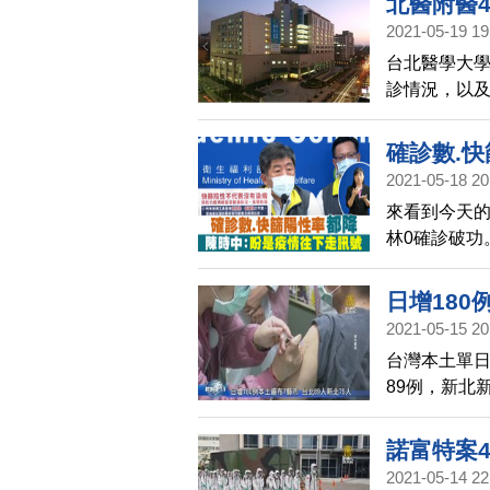
北醫附醫
2021-05-19 19
台北醫學大學
診情況，以
聚會同行友
檢，5月16
確診數.
位護理師確
2021-05-18 20
號
來看到今天的
林0確診破功
是疫情往下
互不排擠。
日增180
軍營。
2021-05-15 20
台灣本土單日
89例，新北
諾富特案
2021-05-14 22