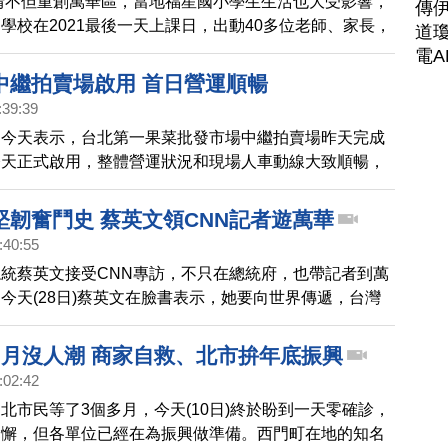
疫情不但重創萬華區，當地福星國小學生生活也大受影響，
傳
學校在2021最後一天上課日，出動40多位老師、家長，
道瓊
子排出彩色火箭，跟2022字樣，讓學生們提前迎新年。
電A
中繼拍賣場啟用 首日營運順暢
:39:39
處今天表示，台北第一果菜批發市場中繼拍賣場昨天完成
今天正式啟用，整體營運狀況和現場人車動線大致順暢，
新舊拍賣場通道照明等措施。
堅韌奮鬥史 蔡英文領CNN記者遊萬華
:40:55
統蔡英文接受CNN專訪，不只在總統府，也帶記者到萬
今天(28日)蔡英文在臉書表示，她要向世界傳遞，台灣
韌不屈的奮鬥史，相信世界不能缺少台灣這股良善力量。
個月沒人潮 商家自救、北市拚年底振興
:02:42
北市民等了3個多月，今天(10日)終於盼到一天零確診，
鬆懈，但各單位已經在為振興做準備。西門町在地的知名