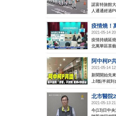
諾富特旅館大
人通通經過P
市環保局和
場地，但恢
疫情燒！
2021-05-14 20
護確診
疫情持續延燒
北萬華區茶藝
疫升級，萬
外，明天起
阿中柯P
停業。
2021-05-14 12
站
新聞開始先
上8點半就到
會，陳時中
方會一起努
北市醫院
識。
2021-05-13 21
今(13)日