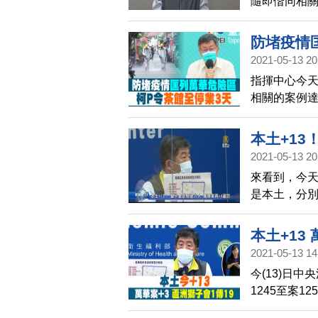
隨即偕同相關
多歲之男性及
(5/10)日
防堵疫情
2021-05-13 20
指揮中心今天
相關的案例達
要172家清
止群聚性行
本土+13
2021-05-13 20
來看到，今天
是本土，分
樣態特殊，
範圍，回溯從
本土+13
簡訊，提醒
2021-05-13 14
今(13)日
1245至案1
北市萬華區茶