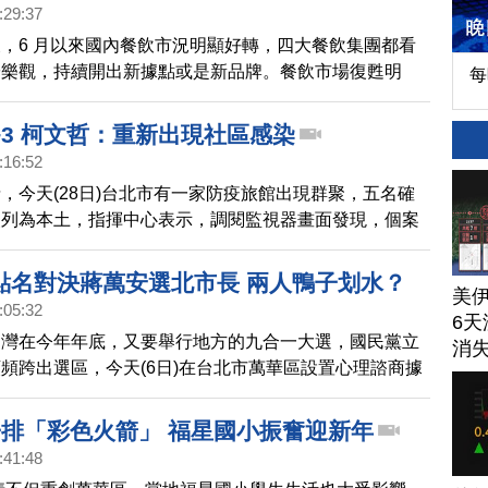
:29:37
，6 月以來國內餐飲市況明顯好轉，四大餐飲集團都看
於樂觀，持續開出新據點或是新品牌。餐飲市場復甦明
每
也祭出優惠活動，推廣萬華美食。
+3 柯文哲：重新出現社區感染
:16:52
，今天(28日)台北市有一家防疫旅館出現群聚，五名確
改列為本土，指揮中心表示，調閱監視器畫面發現，個案
「不尋常開關房門」，懷疑是移工開門聊天造成傳染。此
疫情延燒，台北市本土個案今天有新增3例。
點名對決蔣萬安選北市長 兩人鴨子划水？
美
:05:32
6天
台灣在今年年底，又要舉行地方的九合一大選，國民黨立
消
頻跨出選區，今天(6日)在台北市萬華區設置心理諮商據
是要備戰台北市長選舉。傳出衛福部長陳時中，有可能參
說，現階段最重要還是在各自崗位，守住疫情。
子排「彩色火箭」 福星國小振奮迎新年
:41:48