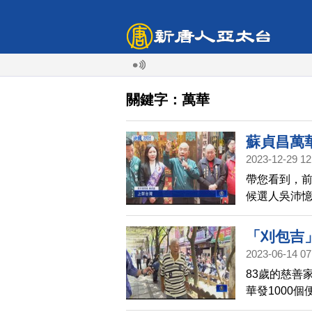
關鍵字：萬華
蘇貞昌萬
2023-12-29 12
帶您看到，
候選人吳沛
國際，不是
策。
「刈包吉
2023-06-14 07
83歲的慈善
華發1000
元，業者還當