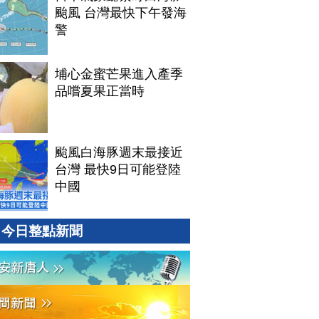
颱風 台灣最快下午發海
警
埔心金蜜芒果進入產季
品嚐夏果正當時
颱風白海豚週末最接近
台灣 最快9日可能登陸
中國
今日整點新聞