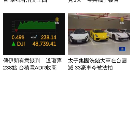
台 學者析消失主因
見5天「零共機」擾台
傳伊朗有意談判！道瓊彈
太子集團洗錢大軍在台團
238點 台積電ADR收高
滅 33豪車今被法拍