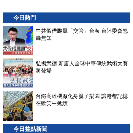
今日熱門
中共假借颱風「交管」台海 台陸委會怒
轟無知
弘揚武德 新唐人全球中華傳統武術大賽
將登場
台鐵高雄機廠化身親子樂園 讓港都記憶
在歡笑中延續
今日整點新聞