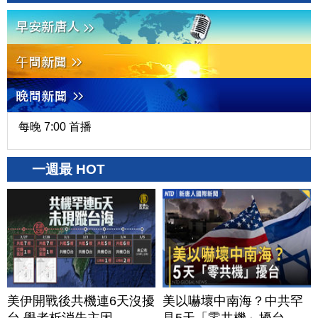
每晚 7:00 首播
一週最 HOT
美伊開戰後共機連6天沒擾
美以嚇壞中南海？中共罕