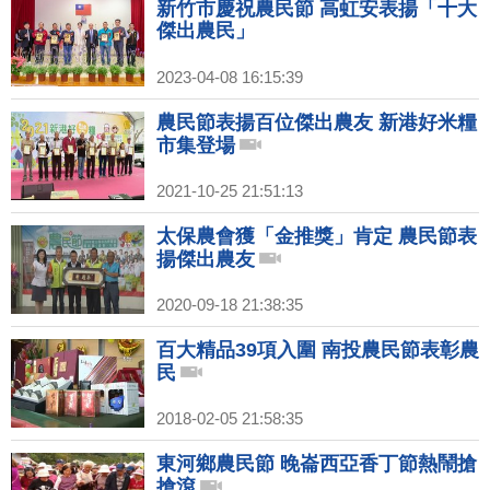
新竹市慶祝農民節 高虹安表揚「十大
傑出農民」
2023-04-08 16:15:39
農民節表揚百位傑出農友 新港好米糧
市集登場
2021-10-25 21:51:13
太保農會獲「金推獎」肯定 農民節表
揚傑出農友
2020-09-18 21:38:35
百大精品39項入圍 南投農民節表彰農
民
2018-02-05 21:58:35
東河鄉農民節 晚崙西亞香丁節熱鬧搶
搶滾