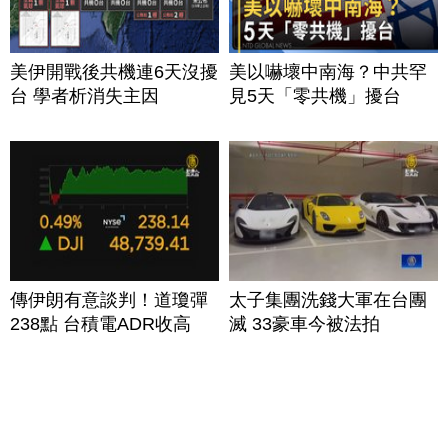
美伊開戰後共機連6天沒擾
美以嚇壞中南海？中共罕
台 學者析消失主因
見5天「零共機」擾台
傳伊朗有意談判！道瓊彈
太子集團洗錢大軍在台團
238點 台積電ADR收高
滅 33豪車今被法拍