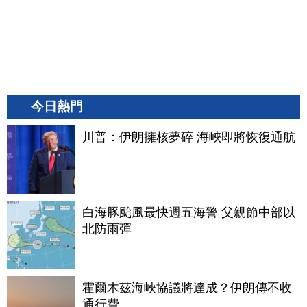
今日熱門
川普：伊朗擁核夢碎 海峽即將恢復通航
白海豚颱風最快週五海警 父親節中部以
北防雨彈
霍爾木茲海峽協議將達成？伊朗傳不收
通行費