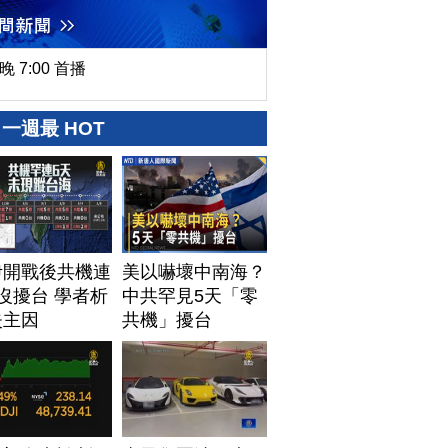
晚 7:00 首播
一週最 HOT
伊開戰後共機連
美以嚇壞中南海？
沒擾台 學者析
中共罕見5天「零
失主因
共機」擾台