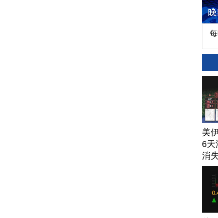
每
美
6天
消