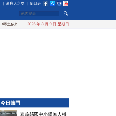
賽
|
新唐人之友
|
節目表
土依賴 川普宣布礦業投資20億美元
2026 年 8 月 9 日 星期日
中東局勢動盪 土耳其沙
今日熱門
嘉義縣國中小學無人機