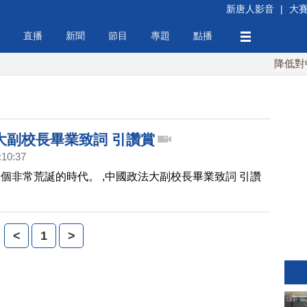
新唐人影音
|
大
直播
新聞
節目
專題
點播
降低對中稀
大副校長畢業致詞 引讚賞
:10:37
個非常荒誕的時代。 ,中國政法大副校長畢業致詞 引讚
<
1
>