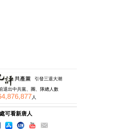
引發三退大潮
前退出中共黨、團、隊總人數
64,876,877
人
處可看新唐人