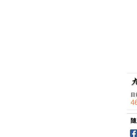
目
4
隨