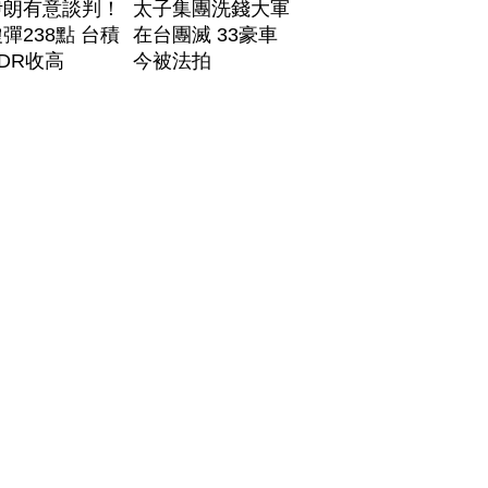
伊朗有意談判！
太子集團洗錢大軍
彈238點 台積
在台團滅 33豪車
DR收高
今被法拍