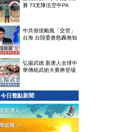
賽 73支隊伍空中PK
中共假借颱風「交管」
台海 台陸委會怒轟無知
弘揚武德 新唐人全球中
華傳統武術大賽將登場
今日整點新聞