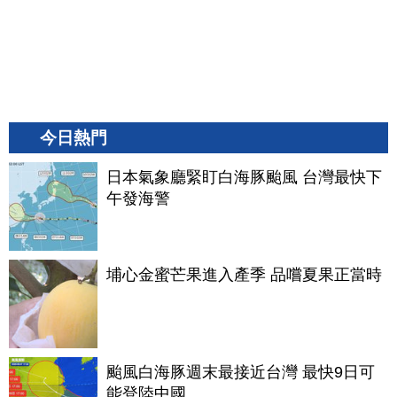
今日熱門
日本氣象廳緊盯白海豚颱風 台灣最快下
午發海警
埔心金蜜芒果進入產季 品嚐夏果正當時
颱風白海豚週末最接近台灣 最快9日可
能登陸中國