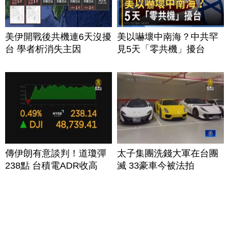
美伊開戰後共機連6天沒擾
美以嚇壞中南海？中共罕
台 學者析消失主因
見5天「零共機」擾台
傳伊朗有意談判！道瓊彈
太子集團洗錢大軍在台團
238點 台積電ADR收高
滅 33豪車今被法拍