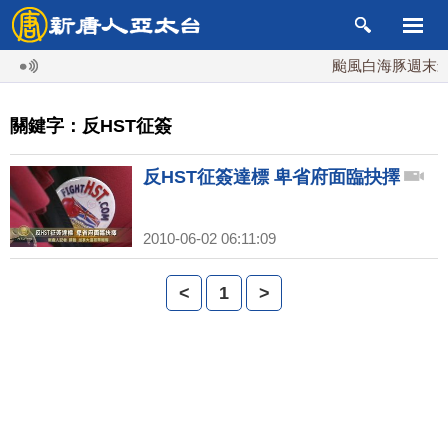
颱風白海豚週末最接
關鍵字：反HST征簽
反HST征簽達標 卑省府面臨抉擇
2010-06-02 06:11:09
<
1
>