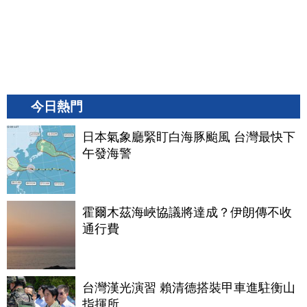
今日熱門
日本氣象廳緊盯白海豚颱風 台灣最快下
午發海警
霍爾木茲海峽協議將達成？伊朗傳不收
通行費
台灣漢光演習 賴清德搭裝甲車進駐衡山
指揮所