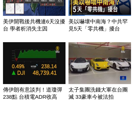
美伊開戰後共機連6天沒擾
美以嚇壞中南海？中共罕
台 學者析消失主因
見5天「零共機」擾台
傳伊朗有意談判！道瓊彈
太子集團洗錢大軍在台團
238點 台積電ADR收高
滅 33豪車今被法拍