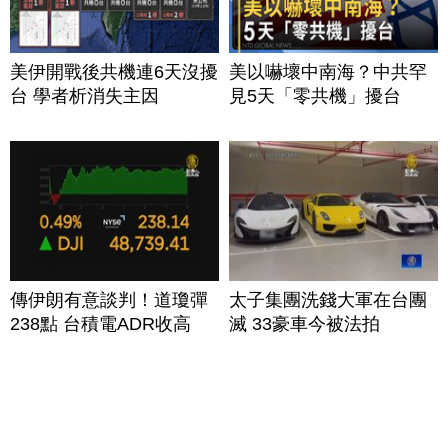
美伊開戰後共機連6天沒擾
美以嚇壞中南海？中共罕
台 學者析消失主因
見5天「零共機」擾台
傳伊朗有意談判！道瓊彈
太子集團洗錢大軍在台團
238點 台積電ADR收高
滅 33豪車今被法拍