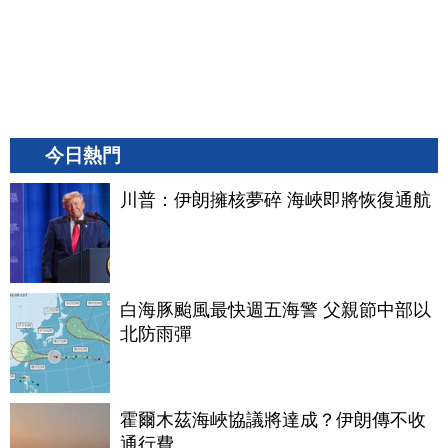
今日熱門
川普：伊朗擁核夢碎 海峽即將恢復通航
白海豚颱風最快週五海警 父親節中部以
北防雨彈
霍爾木茲海峽協議將達成？伊朗傳不收
通行費