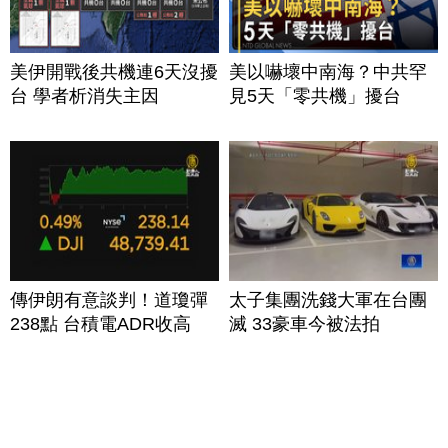
美伊開戰後共機連6天沒擾
美以嚇壞中南海？中共罕
台 學者析消失主因
見5天「零共機」擾台
傳伊朗有意談判！道瓊彈
太子集團洗錢大軍在台團
238點 台積電ADR收高
滅 33豪車今被法拍