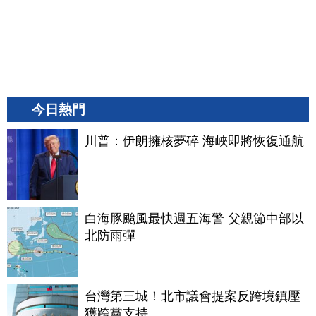
今日熱門
川普：伊朗擁核夢碎 海峽即將恢復通航
白海豚颱風最快週五海警 父親節中部以
北防雨彈
台灣第三城！北市議會提案反跨境鎮壓
獲跨黨支持