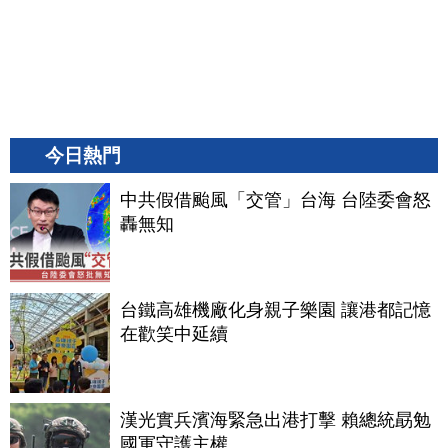
今日熱門
中共假借颱風「交管」台海 台陸委會怒
轟無知
台鐵高雄機廠化身親子樂園 讓港都記憶
在歡笑中延續
漢光實兵濱海緊急出港打擊 賴總統勗勉
國軍守護主權