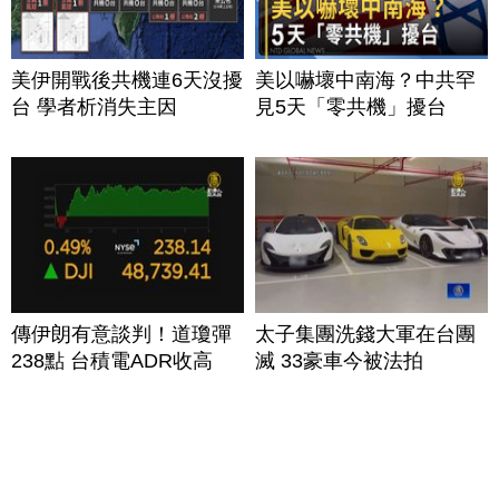
美伊開戰後共機連6天沒擾
美以嚇壞中南海？中共罕
台 學者析消失主因
見5天「零共機」擾台
傳伊朗有意談判！道瓊彈
太子集團洗錢大軍在台團
238點 台積電ADR收高
滅 33豪車今被法拍