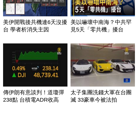
美伊開戰後共機連6天沒擾
美以嚇壞中南海？中共罕
台 學者析消失主因
見5天「零共機」擾台
傳伊朗有意談判！道瓊彈
太子集團洗錢大軍在台團
238點 台積電ADR收高
滅 33豪車今被法拍