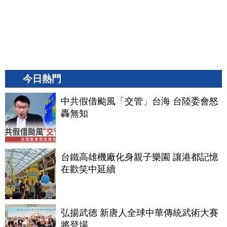
今日熱門
中共假借颱風「交管」台海 台陸委會怒
轟無知
台鐵高雄機廠化身親子樂園 讓港都記憶
在歡笑中延續
弘揚武德 新唐人全球中華傳統武術大賽
將登場