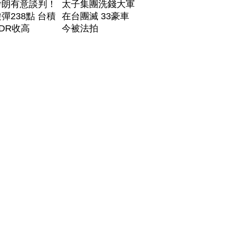
伊朗有意談判！
太子集團洗錢大軍
彈238點 台積
在台團滅 33豪車
DR收高
今被法拍