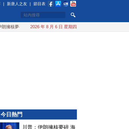
賽
|
新唐人之友
|
節目表
擁核夢碎 海峽即將恢復通航
2026 年 8 月 6 日 星期四
烏克蘭貨機旁驚現炸彈無人機 德
今日熱門
川普：伊朗擁核夢碎 海