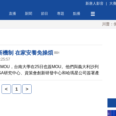
新唐人影音
|
大
直播
新聞
節目
專題
點播
川普：伊朗
新機制 在家安養免操煩
:25:57
MOU，台南大學在25日也簽MOU。他們與義大利沙列
ISA研究中心、資策會創新研發中心和哈瑪星公司簽署產
，利用FML(網路知識語言)技術，設計出健康照護盒，讓
家保健。
<
1
>