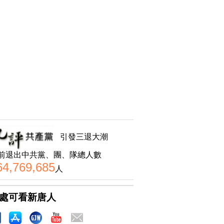
引發三退大潮
前退出中共黨、團、隊總人數
64,769,685
人
處可看新唐人