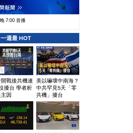
晚 7:00 首播
一週最 HOT
伊開戰後共機連
美以嚇壞中南海？
沒擾台 學者析
中共罕見5天「零
失主因
共機」擾台