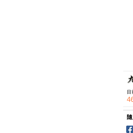
目
4
隨