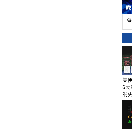
每
美
6天
消