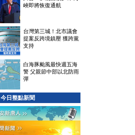
峽即將恢復通航
台灣第三城！北市議會
提案反跨境鎮壓 獲跨黨
支持
白海豚颱風最快週五海
警 父親節中部以北防雨
彈
今日整點新聞