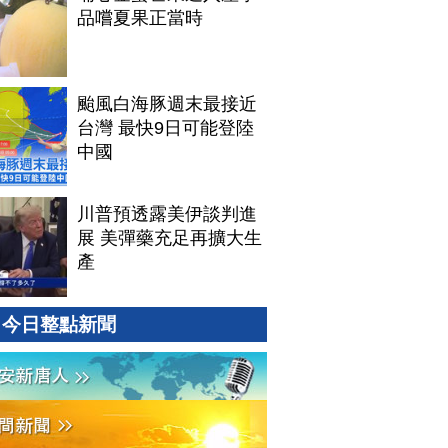
品嚐夏果正當時
颱風白海豚週末最接近
台灣 最快9日可能登陸
中國
川普預透露美伊談判進
展 美彈藥充足再擴大生
產
今日整點新聞