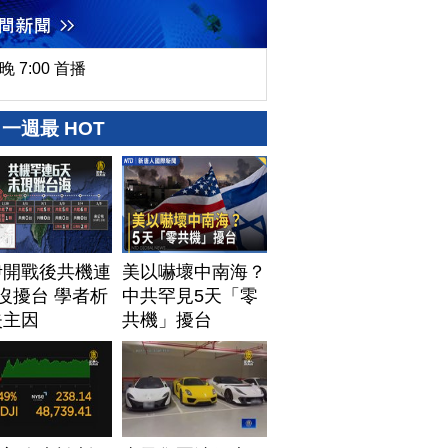
晚 7:00 首播
一週最 HOT
伊開戰後共機連
美以嚇壞中南海？
沒擾台 學者析
中共罕見5天「零
失主因
共機」擾台