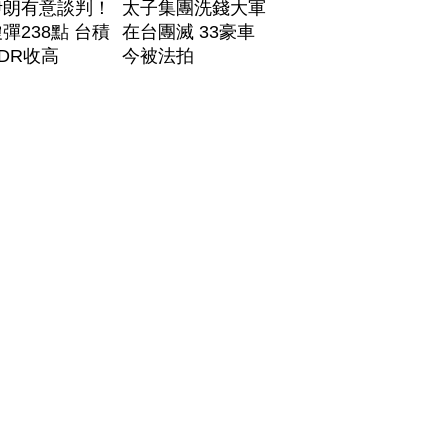
伊朗有意談判！
太子集團洗錢大軍
彈238點 台積
在台團滅 33豪車
DR收高
今被法拍