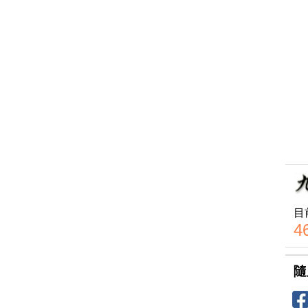
目
4
隨