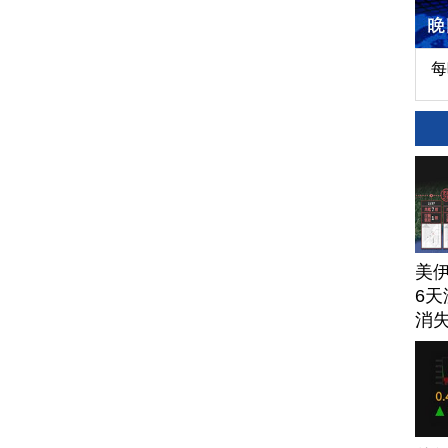
每
美
6天
消