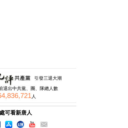
引發三退大潮
前退出中共黨、團、隊總人數
64,836,721
人
處可看新唐人