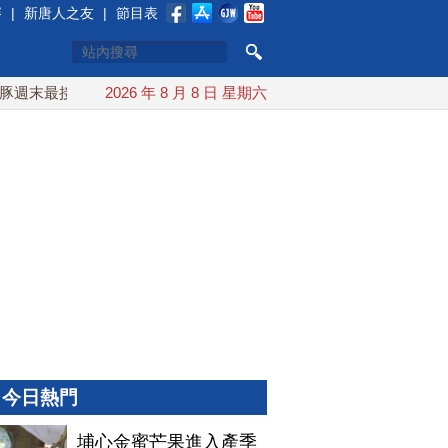
賽
|
新唐人之友
|
節目表
末最接近台灣 最快9日可能登陸中國
2026 年 8 月 8 日 星期六
台灣漢光首結合城鎮演習
今日熱門
埔心金蜜芒果進入產季