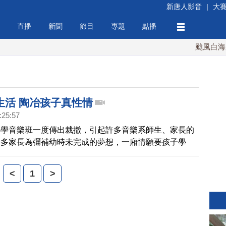
新唐人影音
|
大
直播
新聞
節目
專題
點播
颱風白海豚週
生活 陶冶孩子真性情
:25:57
小學音樂班一度傳出裁撤，引起許多音樂系師生、家長的
許多家長為彌補幼時未完成的夢想，一廂情願要孩子學
琴耗掉孩子大量心力時間。等到孩子開始懷疑自己、甚至
樂的喜愛，往往為時晚矣。學者建議，讓音樂成為孩子生
<
1
>
分，以免扼殺了孩子的音樂路。