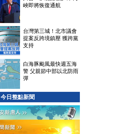
峽即將恢復通航
台灣第三城！北市議會
提案反跨境鎮壓 獲跨黨
支持
白海豚颱風最快週五海
警 父親節中部以北防雨
彈
今日整點新聞