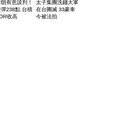
伊朗有意談判！
太子集團洗錢大軍
彈238點 台積
在台團滅 33豪車
DR收高
今被法拍