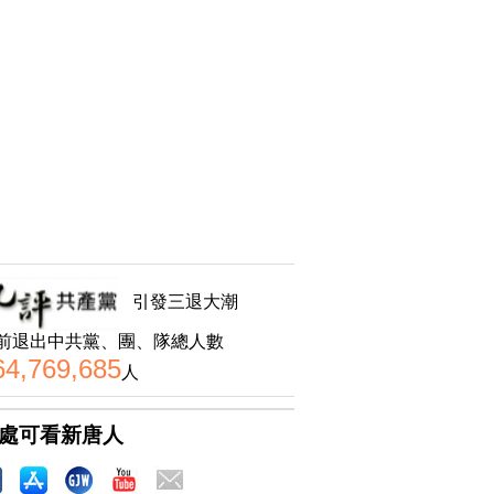
引發三退大潮
前退出中共黨、團、隊總人數
64,769,685
人
處可看新唐人