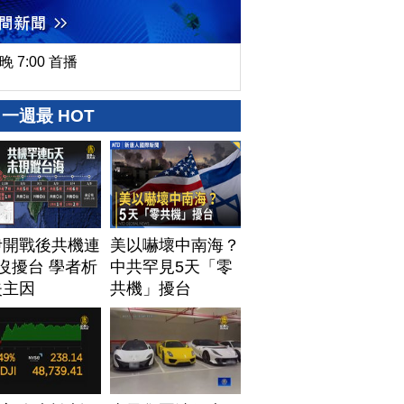
晚 7:00 首播
一週最 HOT
伊開戰後共機連
美以嚇壞中南海？
沒擾台 學者析
中共罕見5天「零
失主因
共機」擾台