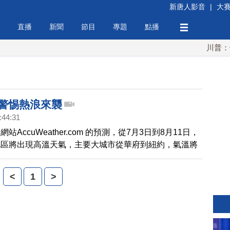
新唐人影音
|
大
直播
新聞
節目
專題
點播
川普：伊朗
 警惕熱浪來襲
:44:31
站AccuWeather.com 的預測，從7月3日到8月11日，
地區將出現高溫天氣，主要大城市從華府到紐約，氣溫將
0到95度之間，甚至會達到100度的高溫。亞利桑那州等
陸地區的氣溫也會高於往年。而美國西海岸將保持涼爽天
<
1
>