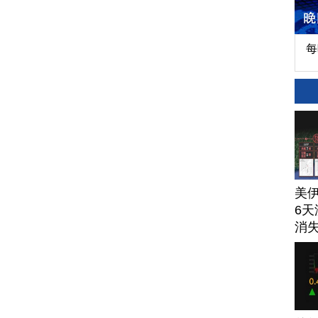
每
美
6天
消