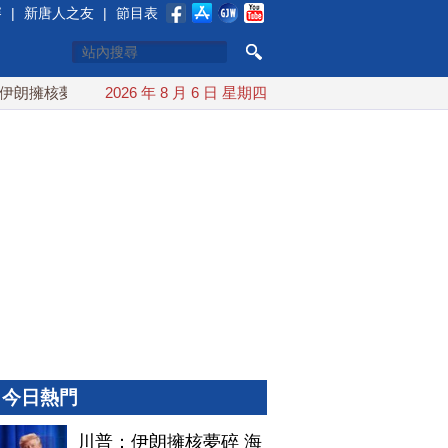
賽
|
新唐人之友
|
節目表
擁核夢碎 海峽即將恢復通航
2026 年 8 月 6 日 星期四
烏克蘭貨機旁驚現炸彈無人機 德
今日熱門
川普：伊朗擁核夢碎 海