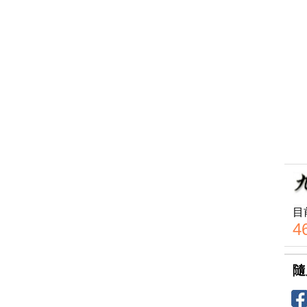
目
4
隨