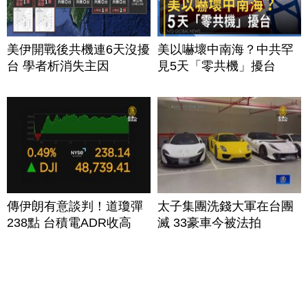
美伊開戰後共機連6天沒擾
美以嚇壞中南海？中共罕
台 學者析消失主因
見5天「零共機」擾台
傳伊朗有意談判！道瓊彈
太子集團洗錢大軍在台團
238點 台積電ADR收高
滅 33豪車今被法拍