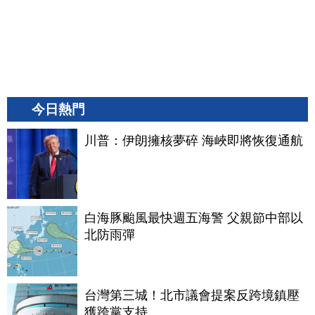
今日熱門
川普：伊朗擁核夢碎 海峽即將恢復通航
白海豚颱風最快週五海警 父親節中部以
北防雨彈
台灣第三城！北市議會提案反跨境鎮壓
獲跨黨支持