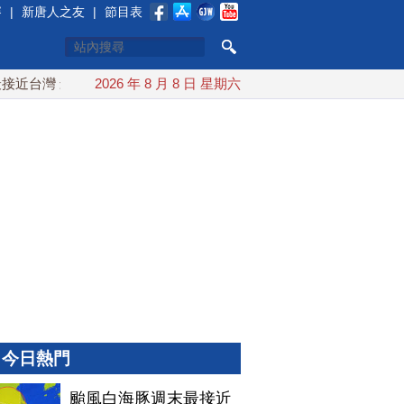
賽
|
新唐人之友
|
節目表
台灣 最快9日可能登陸中國
2026 年 8 月 8 日 星期六
台灣漢光首結合城鎮演習 AIT連
今日熱門
颱風白海豚週末最接近