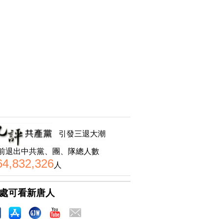
引發三退大潮
前退出中共黨、團、隊總人數
64,832,326
人
處可看新唐人