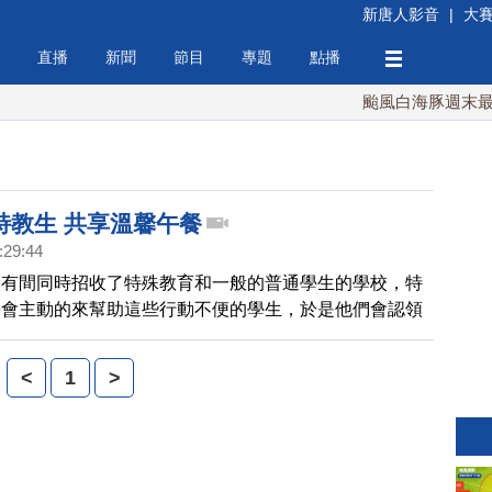
新唐人影音
|
大
直播
新聞
節目
專題
點播
颱風白海豚週末最接近
特教生 共享溫馨午餐
:29:44
美有間同時招收了特殊教育和一般的普通學生的學校，特
學會主動的來幫助這些行動不便的學生，於是他們會認領
天在吃完午餐的時候推他們回教室，帶您來看這個溫馨的
<
1
>