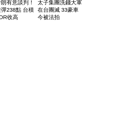
伊朗有意談判！
太子集團洗錢大軍
彈238點 台積
在台團滅 33豪車
DR收高
今被法拍