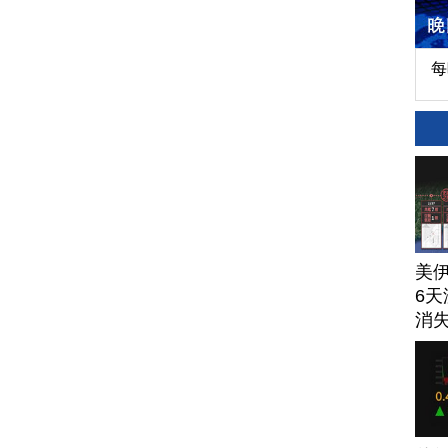
每
美
6天
消