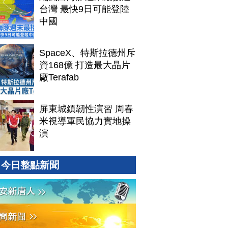
台灣 最快9日可能登陸
中國
SpaceX、特斯拉德州斥
資168億 打造最大晶片
廠Terafab
屏東城鎮韌性演習 周春
米視導軍民協力實地操
演
今日整點新聞