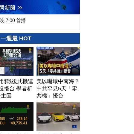
晚 7:00 首播
一週最 HOT
伊開戰後共機連
美以嚇壞中南海？
沒擾台 學者析
中共罕見5天「零
失主因
共機」擾台