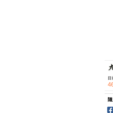
目
4
隨