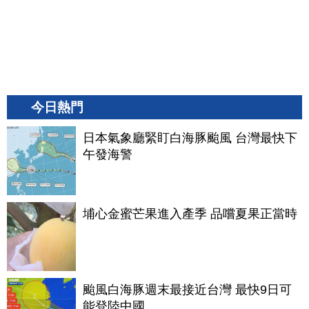
今日熱門
日本氣象廳緊盯白海豚颱風 台灣最快下
午發海警
埔心金蜜芒果進入產季 品嚐夏果正當時
颱風白海豚週末最接近台灣 最快9日可
能登陸中國