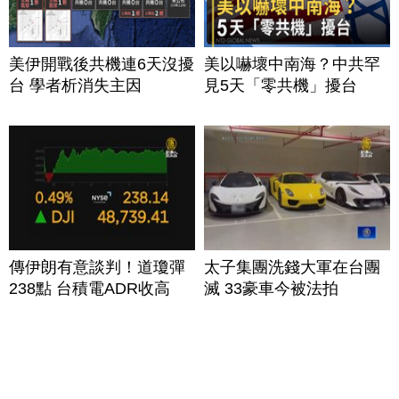
美伊開戰後共機連6天沒擾
美以嚇壞中南海？中共罕
台 學者析消失主因
見5天「零共機」擾台
傳伊朗有意談判！道瓊彈
太子集團洗錢大軍在台團
238點 台積電ADR收高
滅 33豪車今被法拍