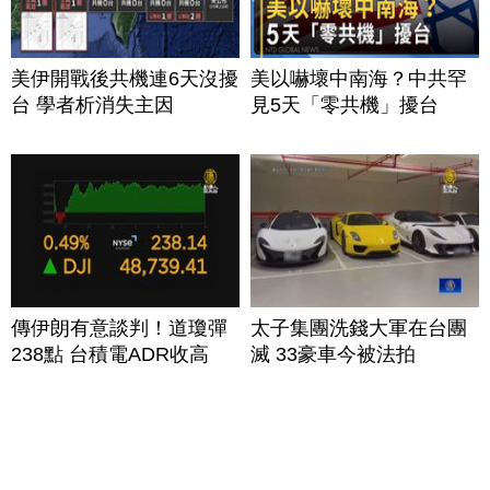
美伊開戰後共機連6天沒擾
美以嚇壞中南海？中共罕
台 學者析消失主因
見5天「零共機」擾台
傳伊朗有意談判！道瓊彈
太子集團洗錢大軍在台團
238點 台積電ADR收高
滅 33豪車今被法拍