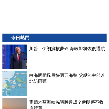
今日熱門
川普：伊朗擁核夢碎 海峽即將恢復通航
白海豚颱風最快週五海警 父親節中部以
北防雨彈
霍爾木茲海峽協議將達成？伊朗傳不收
通行費