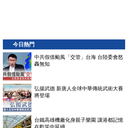
今日熱門
中共假借颱風「交管」台海 台陸委會怒
轟無知
弘揚武德 新唐人全球中華傳統武術大賽
將登場
台鐵高雄機廠化身親子樂園 讓港都記憶
在歡笑中延續