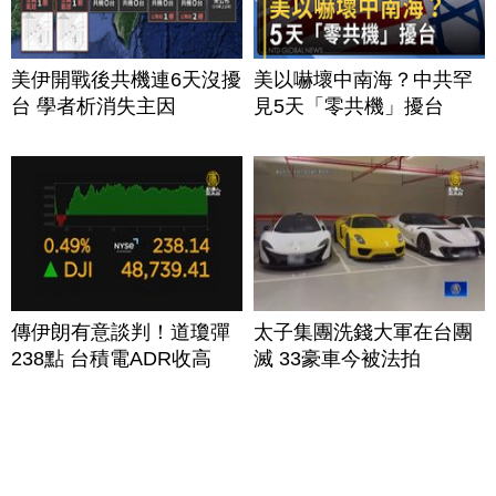
美伊開戰後共機連6天沒擾
美以嚇壞中南海？中共罕
台 學者析消失主因
見5天「零共機」擾台
傳伊朗有意談判！道瓊彈
太子集團洗錢大軍在台團
238點 台積電ADR收高
滅 33豪車今被法拍