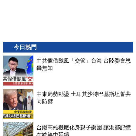
今日熱門
中共假借颱風「交管」台海 台陸委會怒
轟無知
中東局勢動盪 土耳其沙特巴基斯坦誓共
同防禦
台鐵高雄機廠化身親子樂園 讓港都記憶
在歡笑中延續