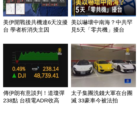
美伊開戰後共機連6天沒擾
美以嚇壞中南海？中共罕
台 學者析消失主因
見5天「零共機」擾台
傳伊朗有意談判！道瓊彈
太子集團洗錢大軍在台團
238點 台積電ADR收高
滅 33豪車今被法拍