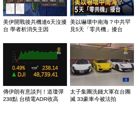
美伊開戰後共機連6天沒擾
美以嚇壞中南海？中共罕
台 學者析消失主因
見5天「零共機」擾台
傳伊朗有意談判！道瓊彈
太子集團洗錢大軍在台團
238點 台積電ADR收高
滅 33豪車今被法拍