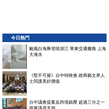
今日熱門
颱風白海豚登陸浙江 華東交通癱瘓 上海
大淹水
《堅不可摧》台中特映會 政商藝文界人
士同護美好價值
台中議會提案反跨境鎮壓 超過三分之一
跨黨議員支持