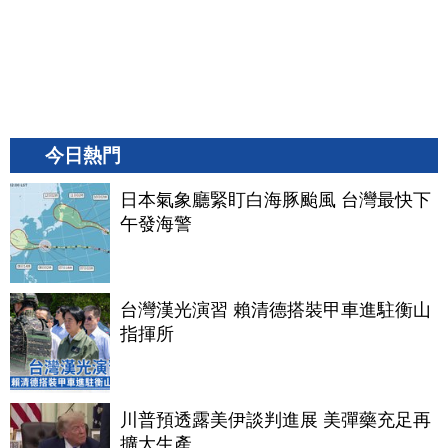
今日熱門
日本氣象廳緊盯白海豚颱風 台灣最快下
午發海警
台灣漢光演習 賴清德搭裝甲車進駐衡山
指揮所
川普預透露美伊談判進展 美彈藥充足再
擴大生產