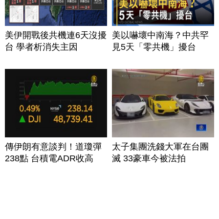
美伊開戰後共機連6天沒擾
美以嚇壞中南海？中共罕
台 學者析消失主因
見5天「零共機」擾台
傳伊朗有意談判！道瓊彈
太子集團洗錢大軍在台團
238點 台積電ADR收高
滅 33豪車今被法拍