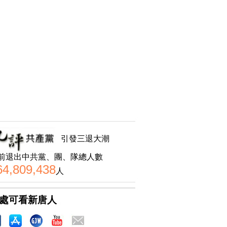
引發三退大潮
前退出中共黨、團、隊總人數
64,809,438
人
處可看新唐人