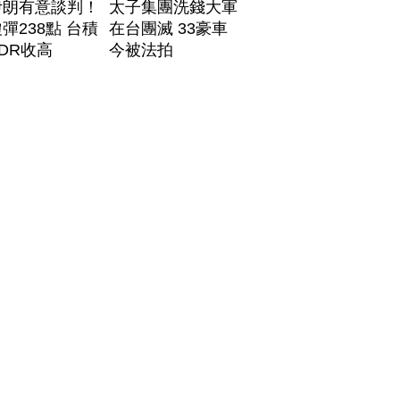
伊朗有意談判！
太子集團洗錢大軍
彈238點 台積
在台團滅 33豪車
DR收高
今被法拍