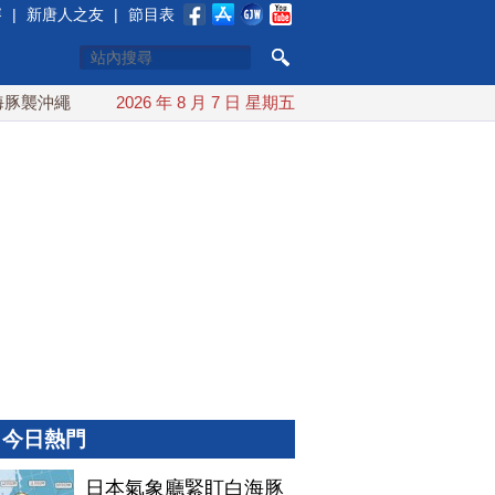
賽
|
新唐人之友
|
節目表
沖繩 週末最近台灣 10日登陸浙江
2026 年 8 月 7 日 星期五
川普預透露美伊談判進展 
今日熱門
日本氣象廳緊盯白海豚