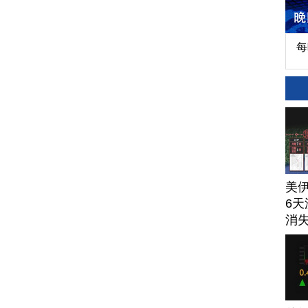
每
美
6天
消