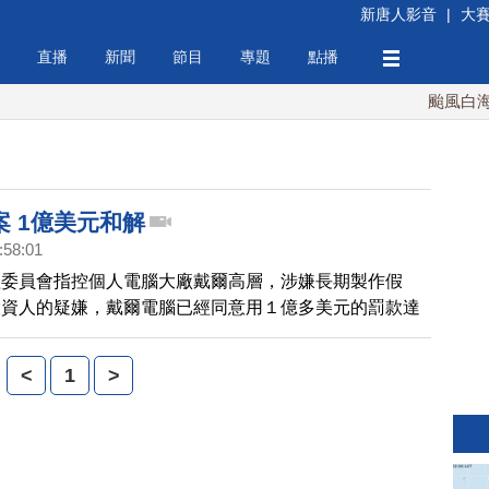
新唐人影音
|
大
直播
新聞
節目
專題
點播
颱風白海豚襲
 1億美元和解
:58:01
理委員會指控個人電腦大廠戴爾高層，涉嫌長期製作假
投資人的疑嫌，戴爾電腦已經同意用１億多美元的罰款達
<
1
>