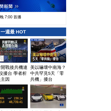
晚 7:00 首播
一週最 HOT
伊開戰後共機連
美以嚇壞中南海？
沒擾台 學者析
中共罕見5天「零
失主因
共機」擾台