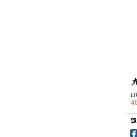
目
4
隨