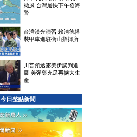
颱風 台灣最快下午發海
警
台灣漢光演習 賴清德搭
裝甲車進駐衡山指揮所
川普預透露美伊談判進
展 美彈藥充足再擴大生
產
今日整點新聞