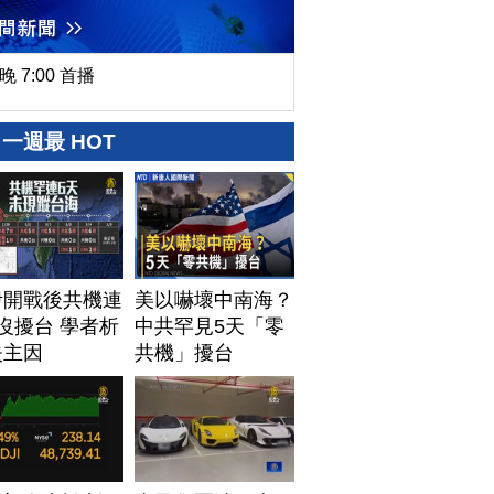
晚 7:00 首播
一週最 HOT
伊開戰後共機連
美以嚇壞中南海？
沒擾台 學者析
中共罕見5天「零
失主因
共機」擾台