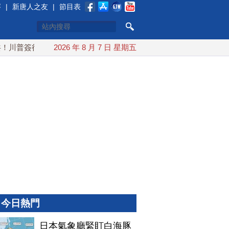
賽
|
新唐人之友
|
節目表
普簽行政令 對多晶矽課15%關稅
2026 年 8 月 7 日 星期五
白海豚颱風最快下午海警！
今日熱門
日本氣象廳緊盯白海豚