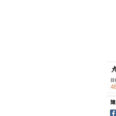
目
4
隨