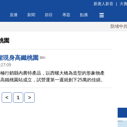
新唐人影音
|
大
直播
新聞
節目
專題
點播
防堵中共！川
桃園
館現身高鐵桃園
:27:09
積極行銷縣內農特產品，以西螺大橋為造型的形象物產
高鐵桃園站成立，試營運第一週就創下25萬的佳績。
<
1
>