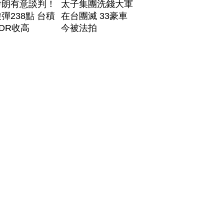
伊朗有意談判！
太子集團洗錢大軍
彈238點 台積
在台團滅 33豪車
DR收高
今被法拍