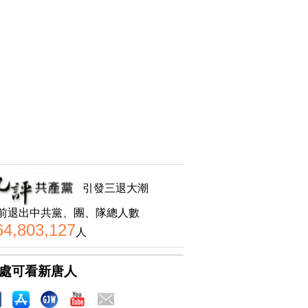
引發三退大潮
前退出中共黨、團、隊總人數
64,803,127
人
處可看新唐人