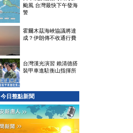
颱風 台灣最快下午發海
警
霍爾木茲海峽協議將達
成？伊朗傳不收通行費
台灣漢光演習 賴清德搭
裝甲車進駐衡山指揮所
今日整點新聞