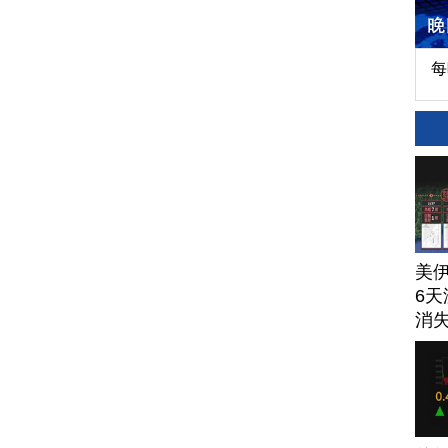
每
美
6天
消