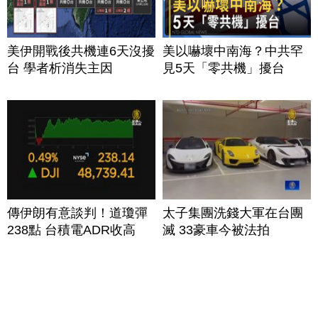
美伊開戰後共機連6天沒擾
美以嚇壞中南海？中共罕
台 學者析消失主因
見5天「零共機」擾台
傳伊朗有意談判！道瓊彈
太子集團洗錢大軍在台團
238點 台積電ADR收高
滅 33豪車今被法拍