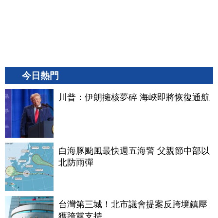
今日熱門
川普：伊朗擁核夢碎 海峽即將恢復通航
白海豚颱風最快週五海警 父親節中部以
北防雨彈
台灣第三城！北市議會提案反跨境鎮壓
獲跨黨支持