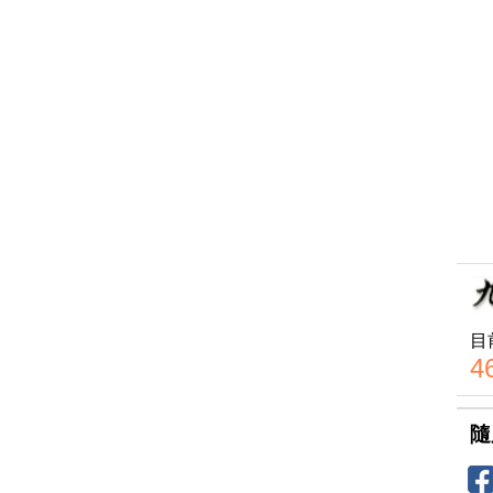
目
4
隨