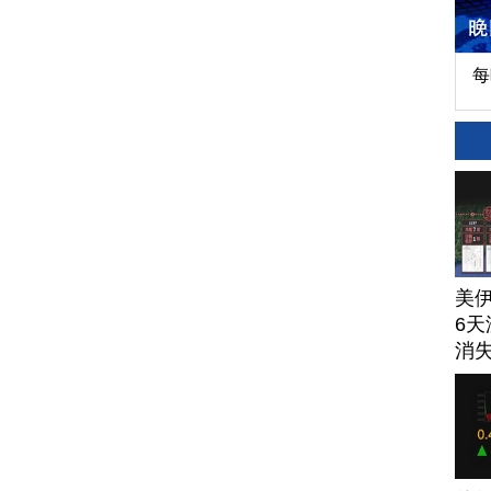
每
美
6天
消