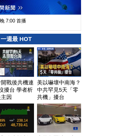
晚 7:00 首播
一週最 HOT
伊開戰後共機連
美以嚇壞中南海？
沒擾台 學者析
中共罕見5天「零
失主因
共機」擾台