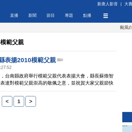
新唐人影音
|
大
直播
新聞
節目
專題
點播
颱風白海
0模範父親
南縣表揚2010模範父親
:27:52
了，台南縣政府舉行模範父親代表表揚大會，縣長蘇煥智
匾表達對模範父親崇高的敬佩之意，並祝賀大家父親節快
<
1
>