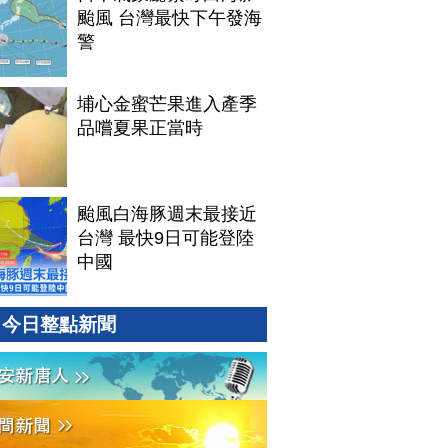
颱風 台灣最快下午發海
警
埔心金蜜芒果進入產季
品嚐夏果正當時
颱風白海豚週末最接近
台灣 最快9日可能登陸
中國
今日整點新聞