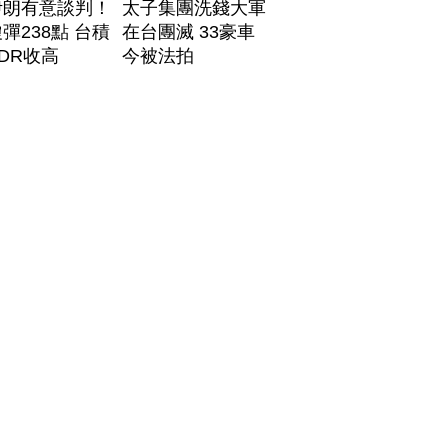
伊朗有意談判！
太子集團洗錢大軍
彈238點 台積
在台團滅 33豪車
DR收高
今被法拍