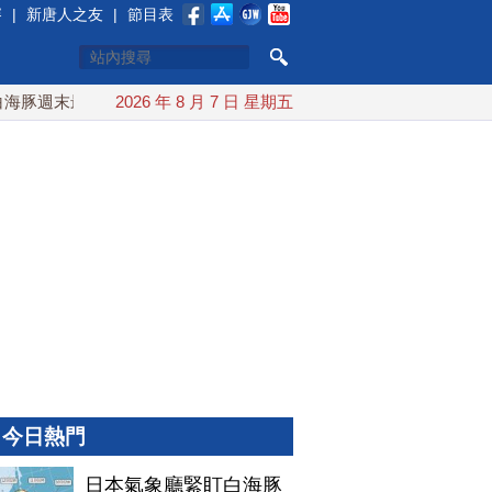
賽
|
新唐人之友
|
節目表
豚週末最接近台灣 最快9日可能登陸中國
2026 年 8 月 7 日 星期五
台灣漢光首結合城鎮演
今日熱門
日本氣象廳緊盯白海豚