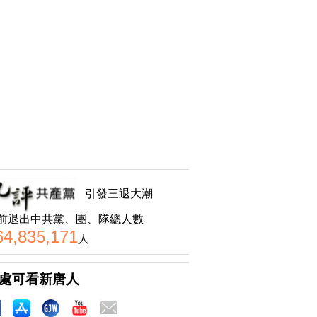
引發三退大潮
前退出中共黨、團、隊總人數
64,835,171
人
處可看新唐人