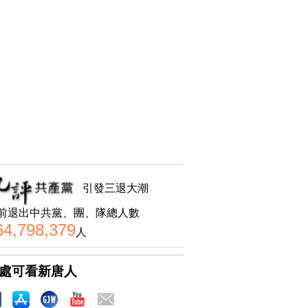
引發三退大潮
前退出中共黨、團、隊總人數
64,798,379
人
處可看新唐人