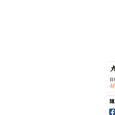
目
4
隨