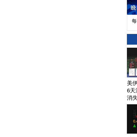
每
美
6天
消