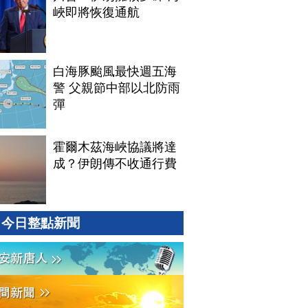
峽即將恢復通航
白海豚颱風最快週五海
警 父親節中部以北防雨
彈
霍爾木茲海峽協議將達
成？伊朗傳不收通行費
今日整點新聞