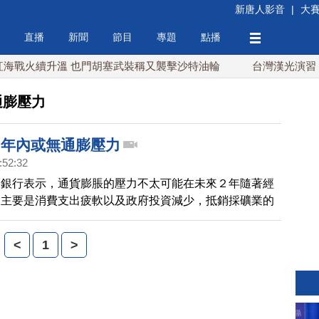
新唐人影音
|
大
直播
新聞
節目
專題
點播
戰火續升溫 也門胡塞武裝稱又襲擊沙特油輪
台灣漢光演習 賴
通膨壓力
2年內或無通膨壓力
:52:32
央銀行表示，通貨膨脹的壓力不太可能在未來２年隨著經
，主要是消費支出疲軟以及政府投資減少，抵銷採礦業的
道。
<
1
>