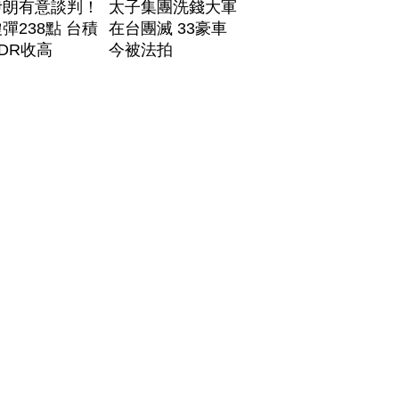
伊朗有意談判！
太子集團洗錢大軍
彈238點 台積
在台團滅 33豪車
DR收高
今被法拍