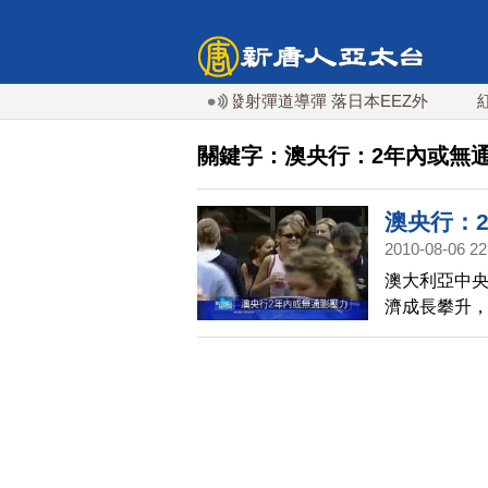
今年第6次！朝鮮發射彈道導彈 落日本EEZ外
紅海
關鍵字：澳央行：2年內或無
澳央行：
2010-08-06 22
澳大利亞中
濟成長攀升
部分成長力