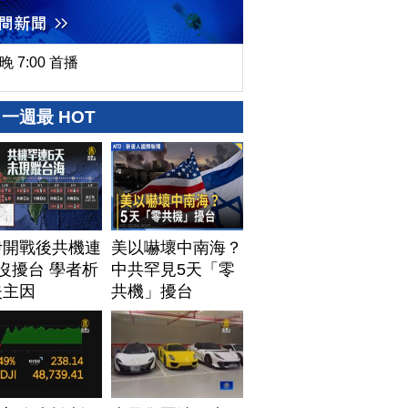
晚 7:00 首播
一週最 HOT
伊開戰後共機連
美以嚇壞中南海？
沒擾台 學者析
中共罕見5天「零
失主因
共機」擾台