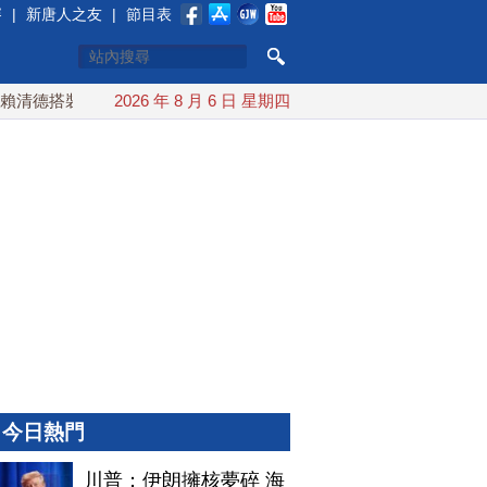
賽
|
新唐人之友
|
節目表
清德搭裝甲車進駐衡山指揮所
2026 年 8 月 6 日 星期四
AIT公開台美海巡合作 余茂春：
今日熱門
川普：伊朗擁核夢碎 海