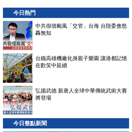
今日熱門
中共假借颱風「交管」台海 台陸委會怒
轟無知
台鐵高雄機廠化身親子樂園 讓港都記憶
在歡笑中延續
弘揚武德 新唐人全球中華傳統武術大賽
將登場
今日整點新聞