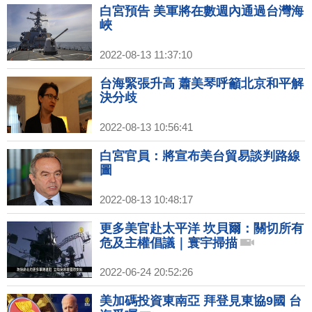
白宮預告 美軍將在數週內通過台灣海
峽
2022-08-13 11:37:10
台海緊張升高 蕭美琴呼籲北京和平解
決分歧
2022-08-13 10:56:41
白宮官員：將宣布美台貿易談判路線
圖
2022-08-13 10:48:17
更多美官赴太平洋 坎貝爾：關切所有
危及主權倡議｜寰宇掃描
2022-06-24 20:52:26
美加碼投資東南亞 拜登見東協9國 台