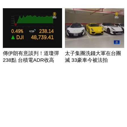
傳伊朗有意談判！道瓊彈
太子集團洗錢大軍在台團
238點 台積電ADR收高
滅 33豪車今被法拍