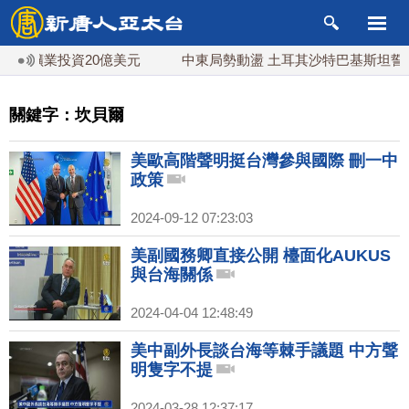
礦業投資20億美元
中東局勢動盪 土耳其沙特巴基斯坦誓共同
關鍵字：坎貝爾
美歐高階聲明挺台灣參與國際 刪一中
政策
2024-09-12 07:23:03
美副國務卿直接公開 檯面化AUKUS
與台海關係
2024-04-04 12:48:49
美中副外長談台海等棘手議題 中方聲
明隻字不提
2024-03-28 12:37:17