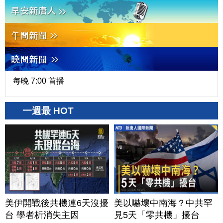
每晚 7:00 首播
一週最 HOT
美伊開戰後共機連6天沒擾
美以嚇壞中南海？中共罕
台 學者析消失主因
見5天「零共機」擾台