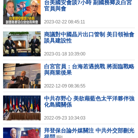
台美國安會談7小時 副國務卿及白宮
官員與會
2023-02-22 08:45:11
商議對中國晶片出口管制 美日領袖會
談具建設性
2023-01-18 10:39:00
白宮官員：台海若遇挑戰 將面臨戰略
與商業後果
2022-12-09 08:36:55
中共存野心 美欲藉藍色太平洋夥伴強
化島國關係
2022-09-23 10:34:03
拜登保台論外媒關注 中共外交部刪光
提問