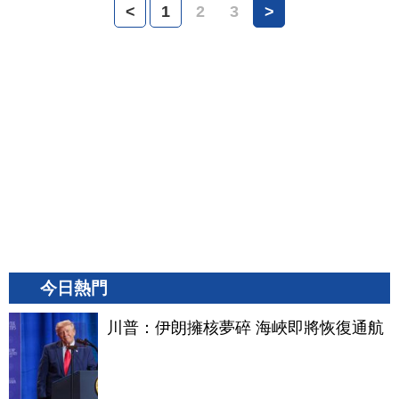
<
1
2
3
>
今日熱門
川普：伊朗擁核夢碎 海峽即將恢復通航