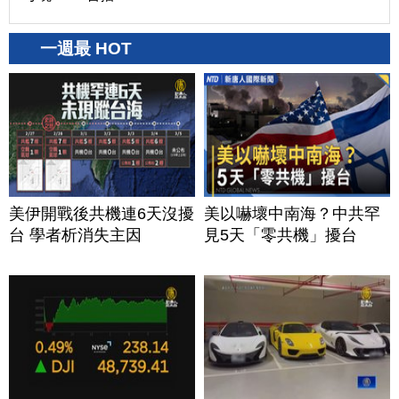
一週最 HOT
美伊開戰後共機連6天沒擾
美以嚇壞中南海？中共罕
台 學者析消失主因
見5天「零共機」擾台