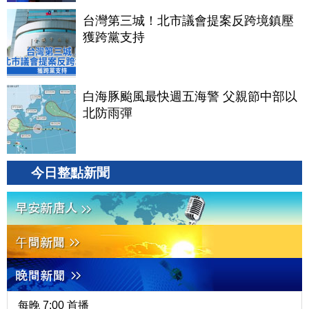
台灣第三城！北市議會提案反跨境鎮壓
獲跨黨支持
白海豚颱風最快週五海警 父親節中部以
北防雨彈
今日整點新聞
每晚 7:00 首播