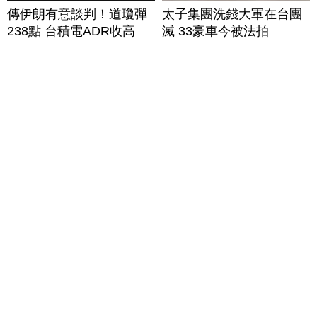
傳伊朗有意談判！道瓊彈
太子集團洗錢大軍在台團
238點 台積電ADR收高
滅 33豪車今被法拍