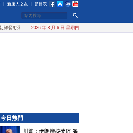
賽
|
新唐人之友
|
節目表
發射彈道導彈 落日本EEZ外
2026 年 8 月 6 日 星期四
紅海戰火續升溫 也門胡塞武裝
今日熱門
川普：伊朗擁核夢碎 海