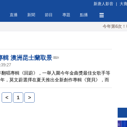
新唐人影音
|
大
直播
新聞
節目
專題
點播
今年第6次！朝鮮
專輯 澳洲昆士蘭取景
:39:27
9年翻唱專輯《回蔚》，一舉入圍今年金曲獎最佳女歌手等
一年，莫文蔚選擇在夏天推出全新創作專輯《寶貝》，而
，全部自己所創作。
<
1
>