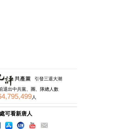
引發三退大潮
前退出中共黨、團、隊總人數
64,795,499
人
處可看新唐人