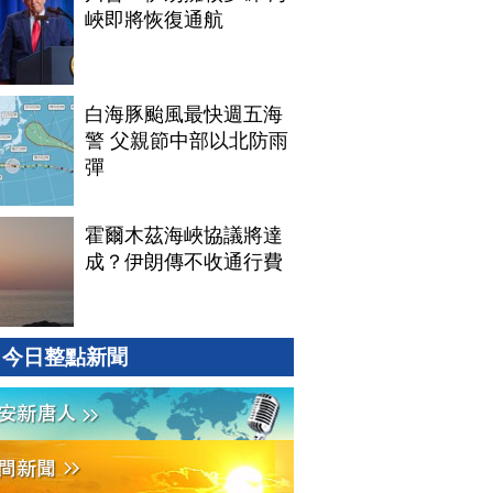
峽即將恢復通航
白海豚颱風最快週五海
警 父親節中部以北防雨
彈
霍爾木茲海峽協議將達
成？伊朗傳不收通行費
今日整點新聞