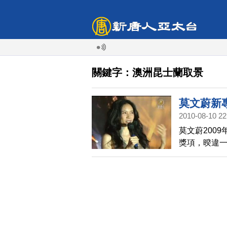
關鍵字：澳洲昆士蘭取景
莫文蔚新
2010-08-10 22
莫文蔚200
獎項，暌違
且十首歌曲