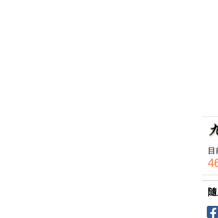
目
4
隨