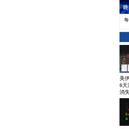
每
美
6天
消