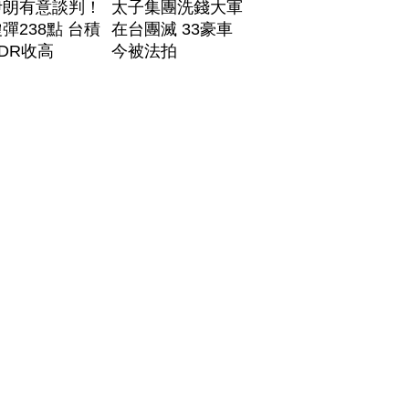
伊朗有意談判！
太子集團洗錢大軍
彈238點 台積
在台團滅 33豪車
DR收高
今被法拍