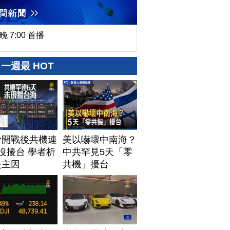
晚 7:00 首播
一週最 HOT
伊開戰後共機連
美以嚇壞中南海？
沒擾台 學者析
中共罕見5天「零
失主因
共機」擾台