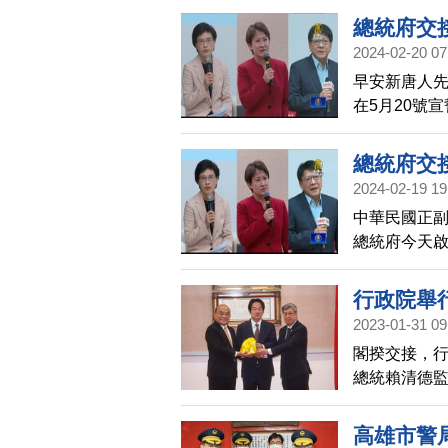
美軍購、重
總統府交
空動態。國
2024-02-20 07
全數出席會
早安新唐人
總統府釋出
在5月20號
被點名可能
蕭美琴、競
議。
統辦公室主
總統府交
單推估，潘
2024-02-19 19
行政院相關
中華民國正副
總統府今天啟
一次交接小
時包括競選
行政院舉
辦公室主任
2023-01-31 09
閣揆交接，
總統賴清德監
期。
高雄市警