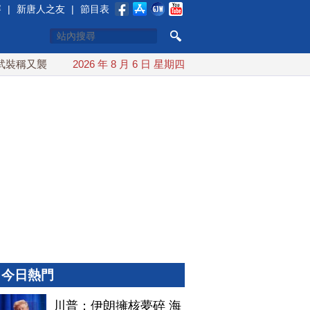
賽
|
新唐人之友
|
節目表
襲擊沙特油輪
2026 年 8 月 6 日 星期四
台灣漢光演習 賴清德搭裝甲車進駐衡山指揮所
今日熱門
川普：伊朗擁核夢碎 海