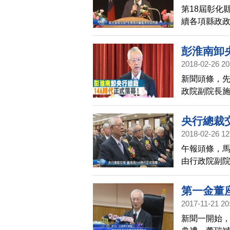
第18屆彰化
續各項縣政
在各縣市之
建設不分藍綠
彭淮南卸央
2018-02-26 20
新聞頭條，先
政院副院長
也象徵20年
央行總裁
2018-02-26 12
午報頭條，馬
由行政院副
龍，也象徵2
第一金董
2017-11-21 20
新聞一開始