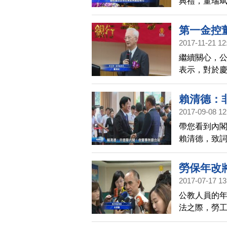
典禮，董瑞
善後，會誠
國艦國造政
第一金控
2017-11-21 12
繼續關心，
表示，對於
賴清德：
2017-09-08 12
帶您看到內
賴清德，致
看看稍早的
勞保年改
2017-07-17 13
公教人員的
法之際，勞
革將成為新