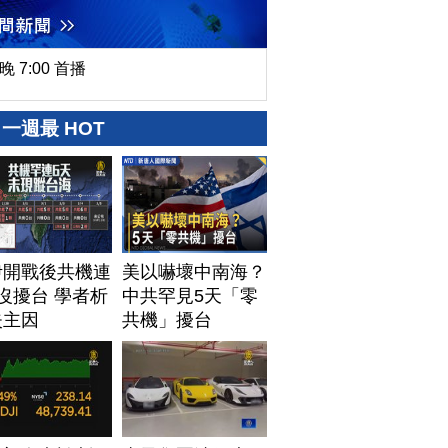
晚 7:00 首播
一週最 HOT
伊開戰後共機連
美以嚇壞中南海？
沒擾台 學者析
中共罕見5天「零
失主因
共機」擾台