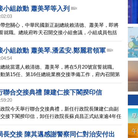
大建軍計畫案件進度在內的機密內容，了解安全情勢與海
接小組啟動 蕭美琴等入列
防部長邱國正、參謀總長梅家樹等，重要三軍軍職首長，
:02:03
議。而前海委會主委李仲威，原本傳出可能隨行，但傍晚
先帶您關心，中華民國新正副總統賴清德、蕭美琴，即將
的影片照片中，都沒有看見李仲威的身影，至於另一位也
宣誓就職。總統府昨天召開交接小組會議，小組成員包括
是下屆國防部長人選的國安會秘書長顧立雄，則有出席會
選辦公室國政顧問團召集人鄭麗君、總幹事潘孟安、副總
任陳羿伶、民進黨代理秘書長楊懿珊。黨內從小組成員名
接小組啟動 蕭美琴.潘孟安.鄭麗君領軍
孟安接任總統府秘書長機率高、鄭麗君未來職務也可能與
:04:54
。
總統當選人賴清德、蕭美琴，將在5月20號宣誓就職。
動第15任、第16任總統業務交接準備工作，府內召開第
組會議，而接任總統交接小組為副總統當選人蕭美琴，同
辦公室國政顧問團召集人鄭麗君、總幹事潘孟安、副總統
行聯合交接典禮 陳建仁接下閣揆印信
陳羿伶、民進黨代理秘書長楊懿珊。
:59:20
行政院今天舉行聯合交接典禮，新任行政院長陳建仁由副
交接下閣揆印信，卸任行政院長蘇貞昌正式結束逾4年任
局長交接 陳其邁感謝警察同仁對治安付出