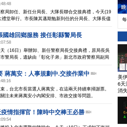
:48:48
察局卸任、新任分局長、大隊長聯合交接典禮，今天(19
大禮堂舉行。市長陳其邁期勉新到任的分局長、大隊長儘
每
狀況，在現有良好基礎之上，持續進行肅槍、緝毒、打
防制街頭暴力；同時在年節期間，加強取締酒後駕車等違
張國雄回鄉服務 接任彰縣警局長
強交通疏導及安全維護，以守護市民生命財產安全，讓民
:07:58
年。
天（16日）舉辦卸、新任警察局長交接典禮，原局長吳
園市警局長，遺缺由「彰化子弟」新北市政府警察局副局
任，縣長王惠美主持及警政署警政委員陳博珍監交，現場
重。
要 蔣萬安：人事規劃中.交接作業中
美
:48:16
6天
結束，台北市長當選人蔣萬安，在這兩天持續車掃謝票。
消
也關注未來蔣萬安小內閣安排、市政交接等問題。
1天疫情指揮官！陳時中交棒王必勝
:09:54