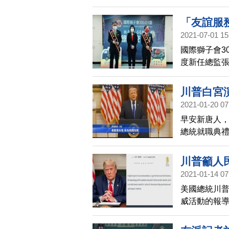
由縣長王惠
「友誼服
2021-07-01 15
交接
國際獅子會30
度新任總監
總監宣誓，
幹部講習等
川普白宮
2021-01-20 07
始
早安新唐人，
總統就職典禮
點，在白宮發
域成就，以
川普籲人
而是整個國
2021-01-14 07
是開始。
美國總統川
威活動的報
何形式的破
籲所有美國