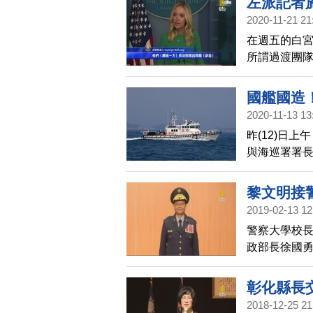
左派記者
隊局長稱，在
2020-11-21 21
隊軍人進駐
在週五的白
所謂過渡團
國艦國造！
2020-11-13 13
交船
昨(12)日
與海巡署署
廠主持「10
10070艇交
黎文明接
2019-02-13 12
警察大學校
政部長徐國
養優秀治安
彰化縣長
2018-12-25 21