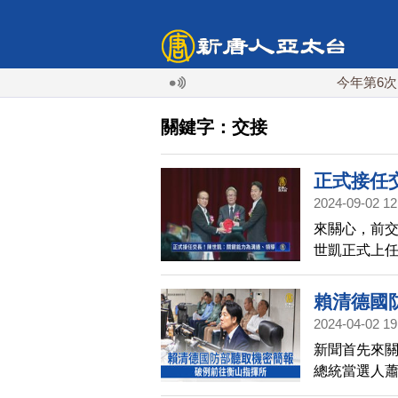
今年第6次！朝鮮發
關鍵字：交接
正式接任
2024-09-02 12
來關心，前
世凱正式上任
業團隊，會做
有相關交通
賴清德國
2024-04-02 19
新聞首先來關
總統當選人
未就任元首