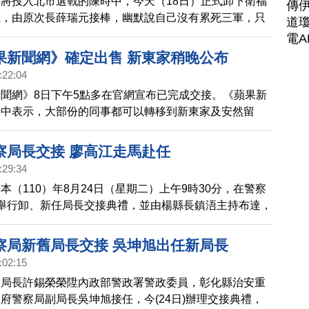
將投入北市選戰的陳時中，今天（18日）正式卸下衛福
傳
位，由原次長薛瑞元接棒，幽默說自己沒有累死三軍，只
道瓊
鈞」，指的就是副署長羅一鈞。下午則是將防疫指揮官的
電A
王必勝，表示兩年多來，指揮中心做出的決定不敢說一百
果新聞網》確定出售 新東家稍晚公布
一百分努力。
:22:04
聞網》8日下午5點多在官網宣布已完成交接。《蘋果新
明中表示，大部份的同事都可以轉移到新東家及安然留
東家主席和執行主席，會稍後公布。
察局長交接 廖高江走馬赴任
:29:34
本（110）年8月24日（星期二）上午9時30分，在警察
舉行卸、新任局長交接典禮，並由楊縣長鎮浯主持布達，
署徐警政委員緒昕監交印信，場面簡單隆重。
察局新舊局長交接 吳坤旭出任新局長
:02:15
局局長許錫榮榮陞內政部警政署警政委員，彰化縣治安重
府警察局副局長吳坤旭接任，今(24日)辦理交接典禮，