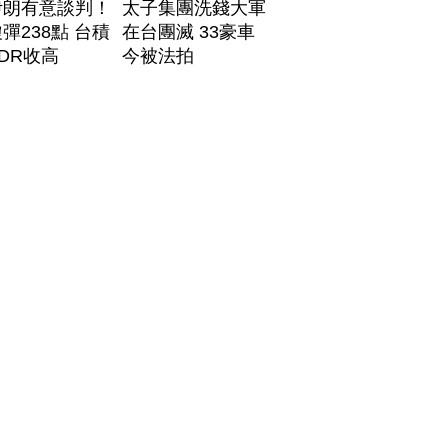
伊朗有意談判！
太子集團洗錢大軍
彈238點 台積
在台團滅 33豪車
DR收高
今被法拍