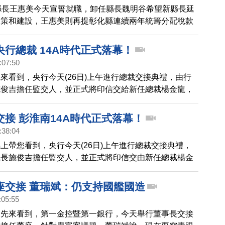
縣長王惠美今天宣誓就職，卸任縣長魏明谷希望新縣長延
政策和建設，王惠美則再提彰化縣連續兩年統籌分配稅款
中墊底，縣庫年年赤字，呼籲中央重視彰化縣財政問題，
。?
行總裁 14A時代正式落幕！
:07:50
來看到，央行今天(26日)上午進行總裁交接典禮，由行
施俊吉擔任監交人，並正式將印信交給新任總裁楊金龍，
來，14A總裁彭淮南的時代，正式落幕。
交接 彭淮南14A時代正式落幕！
:38:04
上帶您看到，央行今天(26日)上午進行總裁交接典禮，
院長施俊吉擔任監交人，並正式將印信交由新任總裁楊金
0年來，14A總裁彭淮南的時代，正式落幕。
座交接 董瑞斌：仍支持國艦國造
:05:55
，先來看到，第一金控暨第一銀行，今天舉行董事長交接