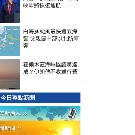
峽即將恢復通航
白海豚颱風最快週五海
警 父親節中部以北防雨
彈
霍爾木茲海峽協議將達
成？伊朗傳不收通行費
今日整點新聞