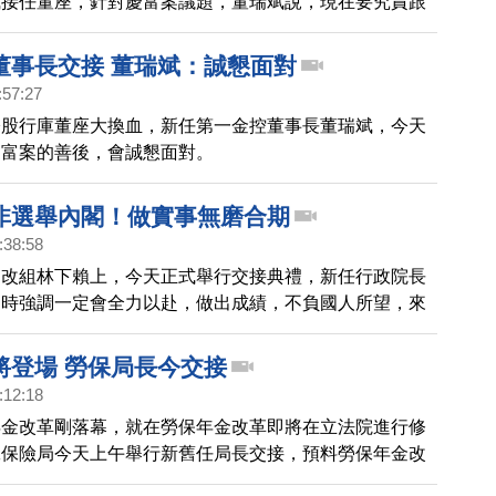
斌接任董座，針對慶富案議題，董瑞斌說，現在要究責跟
懇面對調查，未來在不影響銀行的權益下，還是願意配合
策。
董事長交接 董瑞斌：誠懇面對
:57:27
公股行庫董座大換血，新任第一金控董事長董瑞斌，今天
慶富案的善後，會誠懇面對。
非選舉內閣！做實事無磨合期
:38:58
閣改組林下賴上，今天正式舉行交接典禮，新任行政院長
詞時強調一定會全力以赴，做出成績，不負國人所望，來
現場畫面。
將登場 勞保局長今交接
:12:18
年金改革剛落幕，就在勞保年金改革即將在立法院進行修
工保險局今天上午舉行新舊任局長交接，預料勞保年金改
任局長的第一個挑戰。