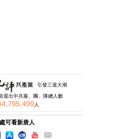
引發三退大潮
前退出中共黨、團、隊總人數
64,795,499
人
處可看新唐人