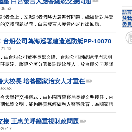
施壓 白宮發言人應答總統交接問題
1月20日拜登就職典禮，將會有多達1萬5千名國民警衛
:06:53
首都。
語言
宮記者會上，左派記者忽略大選舞弊問題，繼續針對拜登
於我
隊的交接問題提問，白宮發言人麥肯內尼作出回應。
委員
台船公司為海巡署建造巡防艇PP-10070
:21:43
上午，由台船公司董事長鄭文隆、台船公司副總經理周志明
長莊慶達、艦隊分署分署長謝慶欽等人，於台船公司基隆
0噸級巡防艇28艘後續15艘採購案」第3艘巡防艇PP-
船典禮。
警大校長 培養國家治安人才重任
:58:58
長今天舉行交接儀式，由桃園市警察局長黎文明接任，內
勇期勉黎文明，能夠將實務經驗融入警察教育，為國家培
人才。
交接 王惠美呼籲重視財政問題
:20:17