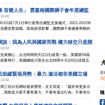
美主持及警政署副署長李永癸監交。
務 音樂人生」 雲嘉南國際獅子會年度總監
:16:40
0-D1區7月1日舉行新舊任總監交接儀式，2021-2022年
張兆榮宣誓就職。因為疫情影響，國際獅子會總會舉辦的
仍沿續去年，只能視訊進行，五、六月的各分會授証及新
活動紛紛取消或延後。
演說：我為人民與國家而戰 權力移交只是開
:10:42
先來關心，台北時間明天(21日)凌晨一點，美國第59屆
就要舉行，美國總統川普在台北時間今天(20日)清晨五
表了將近20分鐘的全國演說，細數自己在經濟、外交領
及對抗中共；川普強調，他的執政議程，不是考量黨派，
目
民助緩緊張局勢：暴力.違法都非美國立場
家利益；川普還說，我為人民與國家而戰，權力移交，只
4
:13:42
普周三在白宮網站發表聲明，全文寫道：「鑑於有更多示
隨
導，我敦促大家不要有暴力、不要有違法行為、不要有任
壞行為。這不是我所主張的，也不是美國所主張的。我呼
人幫助緩解緊張局勢，保持冷靜。謝謝大家。」國民警衛