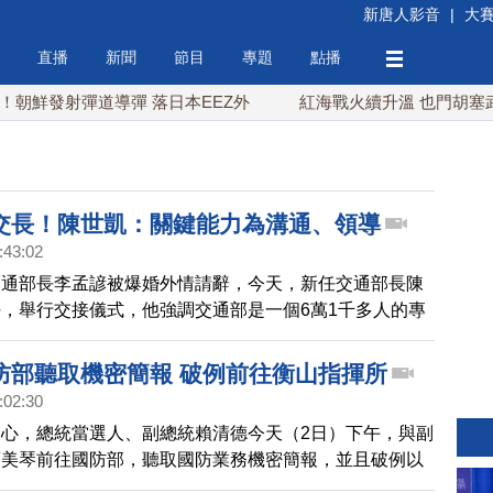
新唐人影音
|
大
直播
新聞
節目
專題
點播
射彈道導彈 落日本EEZ外
紅海戰火續升溫 也門胡塞武裝稱又
交長！陳世凱：關鍵能力為溝通、領導
:43:02
交通部長李孟諺被爆婚外情請辭，今天，新任交通部長陳
，舉行交接儀式，他強調交通部是一個6萬1千多人的專
同仁最堅實的後盾。而面對外界質疑47歲的陳世凱，沒
背景，對此，他也做出回應。
防部聽取機密簡報 破例前往衡山指揮所
:02:30
心，總統當選人、副總統賴清德今天（2日）下午，與副
蕭美琴前往國防部，聽取國防業務機密簡報，並且破例以
、準三軍統帥身份，進入衡山指揮所。賴清德聽取包括台