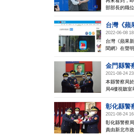
再來看到，即
部部長的職
有累壞「一
重責交接給
台灣《蘋
分，但都朝
2022-06-08 18
台灣《蘋果新
聞網》在聲
用，至於新
金門縣警
2021-08-24 23
本縣警察局於
局4樓視聽室
內政部警政
彰化縣警
2021-08-24 16
彰化縣警察
責由新北市政