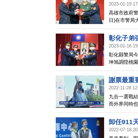
2023-01-19 17
高雄市政府警
日)在市警局
速熟悉轄區
詐、掃黑及
彰化子弟
規情事，加
2023-01-16 19
眾安心過好
彰化縣警局今
坤旭調陞桃
長張國雄接
貴賓雲集隆
謝票最重
2022-11-28 12
九合一選戰
而外界同時
卸任91
2022-07-18 20