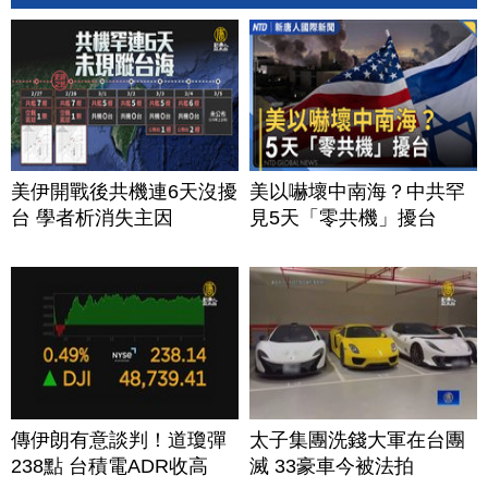
美伊開戰後共機連6天沒擾
美以嚇壞中南海？中共罕
台 學者析消失主因
見5天「零共機」擾台
傳伊朗有意談判！道瓊彈
太子集團洗錢大軍在台團
238點 台積電ADR收高
滅 33豪車今被法拍