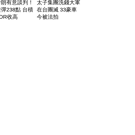
伊朗有意談判！
太子集團洗錢大軍
彈238點 台積
在台團滅 33豪車
DR收高
今被法拍