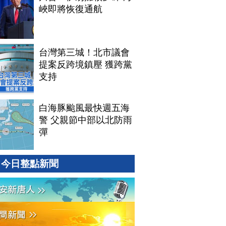
峽即將恢復通航
台灣第三城！北市議會
提案反跨境鎮壓 獲跨黨
支持
白海豚颱風最快週五海
警 父親節中部以北防雨
彈
今日整點新聞