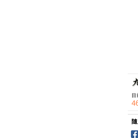
目
4
隨