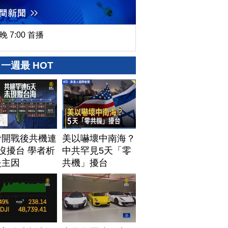
晚 7:00 首播
一週最 HOT
伊開戰後共機連
美以嚇壞中南海？
沒擾台 學者析
中共罕見5天「零
失主因
共機」擾台