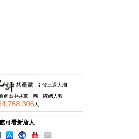
引發三退大潮
前退出中共黨、團、隊總人數
64,768,306
人
處可看新唐人