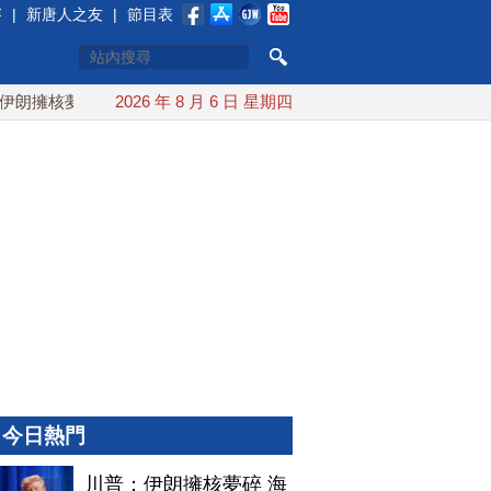
賽
|
新唐人之友
|
節目表
擁核夢碎 海峽即將恢復通航
2026 年 8 月 6 日 星期四
烏克蘭貨機旁驚現炸彈無人機 德
今日熱門
川普：伊朗擁核夢碎 海