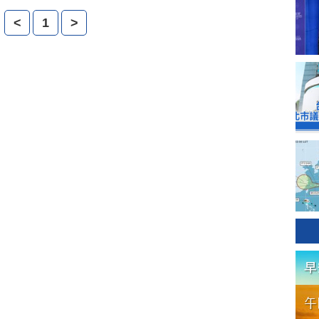
<
1
>