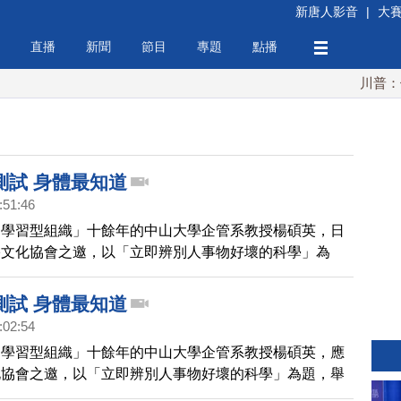
新唐人影音
|
大
直播
新聞
節目
專題
點播
川普：伊朗
測試 身體最知道
:51:46
「學習型組織」十餘年的中山大學企管系教授楊碩英，日
宇文化協會之邀，以「立即辨別人事物好壞的科學」為
講，讓在場民眾體驗接受正負能量時身體的變化。帶您去
測試 身體最知道
:02:54
「學習型組織」十餘年的中山大學企管系教授楊碩英，應
化協會之邀，以「立即辨別人事物好壞的科學」為題，舉
在場民眾體驗接受正負能量時身體的變化。