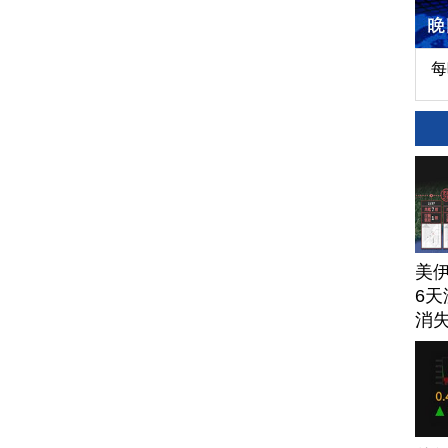
每
美
6天
消