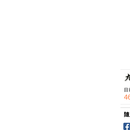
目
4
隨