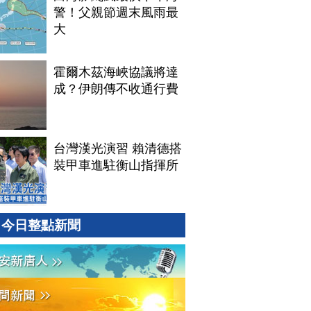
警！父親節週末風雨最
大
霍爾木茲海峽協議將達
成？伊朗傳不收通行費
台灣漢光演習 賴清德搭
裝甲車進駐衡山指揮所
今日整點新聞