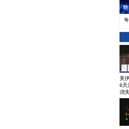
每
美
6天
消