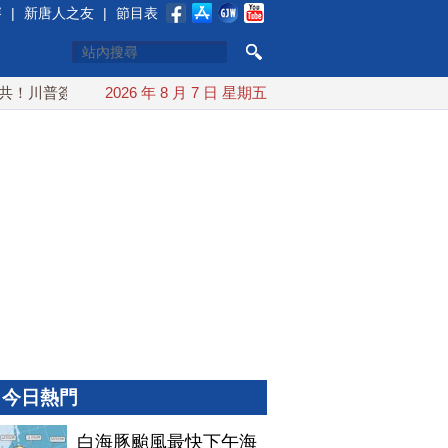
賽
|
新唐人之友
|
節目表
川普簽行政令 對多晶矽課15%關稅
2026 年 8 月 7 日 星期五
白海豚颱風最快下午海警
今日熱門
白海豚颱風最快下午海