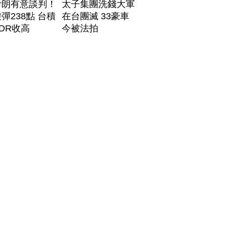
伊朗有意談判！
太子集團洗錢大軍
彈238點 台積
在台團滅 33豪車
DR收高
今被法拍