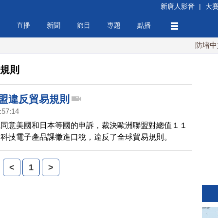
新唐人影音
|
大
直播
新聞
節目
專題
點播
防堵中共！
易規則
歐盟違反貿易規則
:57:14
織同意美國和日本等國的申訴，裁決歐洲聯盟對總值１１
高科技電子產品課徵進口稅，違反了全球貿易規則。
<
1
>