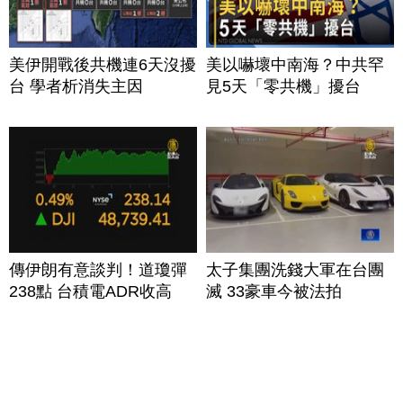
美伊開戰後共機連6天沒擾
美以嚇壞中南海？中共罕
台 學者析消失主因
見5天「零共機」擾台
傳伊朗有意談判！道瓊彈
太子集團洗錢大軍在台團
238點 台積電ADR收高
滅 33豪車今被法拍