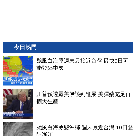
今日熱門
颱風白海豚週末最接近台灣 最快9日可
能登陸中國
川普預透露美伊談判進展 美彈藥充足再
擴大生產
颱風白海豚襲沖繩 週末最近台灣 10日登
陸浙江