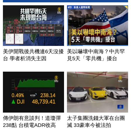
美伊開戰後共機連6天沒擾
美以嚇壞中南海？中共罕
台 學者析消失主因
見5天「零共機」擾台
傳伊朗有意談判！道瓊彈
太子集團洗錢大軍在台團
238點 台積電ADR收高
滅 33豪車今被法拍