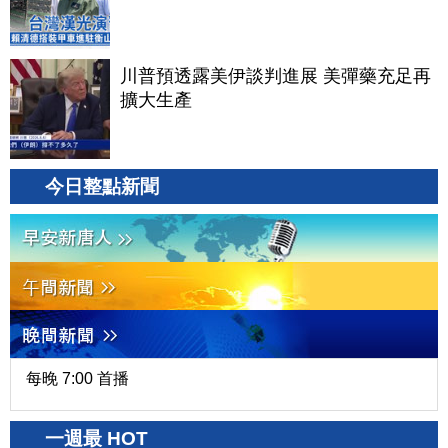
川普預透露美伊談判進展 美彈藥充足再
擴大生產
今日整點新聞
每晚 7:00 首播
一週最 HOT