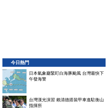
今日熱門
日本氣象廳緊盯白海豚颱風 台灣最快下
午發海警
台灣漢光演習 賴清德搭裝甲車進駐衡山
指揮所