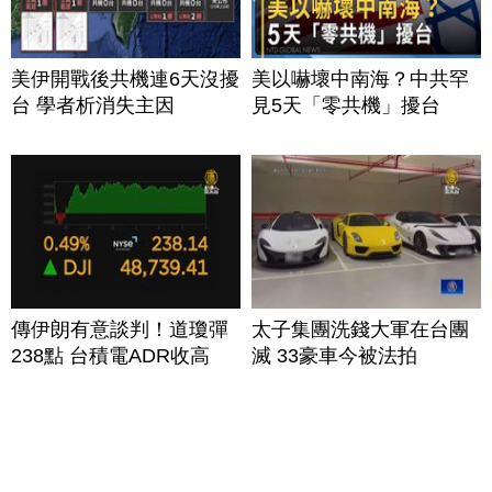
美伊開戰後共機連6天沒擾
美以嚇壞中南海？中共罕
台 學者析消失主因
見5天「零共機」擾台
傳伊朗有意談判！道瓊彈
太子集團洗錢大軍在台團
238點 台積電ADR收高
滅 33豪車今被法拍