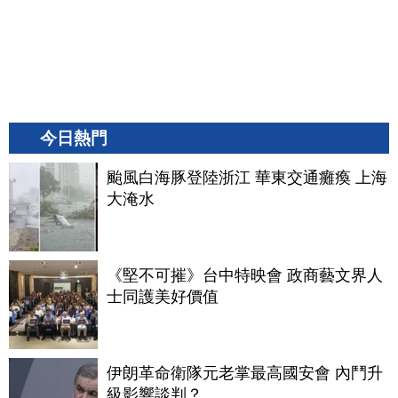
今日熱門
颱風白海豚登陸浙江 華東交通癱瘓 上海
大淹水
《堅不可摧》台中特映會 政商藝文界人
士同護美好價值
伊朗革命衛隊元老掌最高國安會 內鬥升
級影響談判？