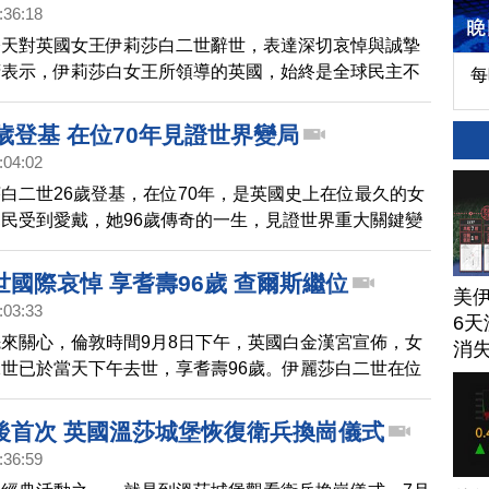
:36:18
今天對英國女王伊莉莎白二世辭世，表達深切哀悼與誠摯
府表示，伊莉莎白女王所領導的英國，始終是全球民主不
每
堅力量。感念女王畢生為世界和平與繁榮的貢獻；台灣會
，持續為共同的理念價值而努力。
歲登基 在位70年見證世界變局
:04:02
白二世26歲登基，在位70年，是英國史上在位最久的女
民受到愛戴，她96歲傳奇的一生，見證世界重大關鍵變
991 年英國參加波斯灣戰爭、1997年香港主權移交、
國武漢疫情擴至全球等等。
國際哀悼 享耆壽96歲 查爾斯繼位
美
:03:33
6天
來關心，倫敦時間9月8日下午，英國白金漢宮宣佈，女
消
世已於當天下午去世，享耆壽96歲。伊麗莎白二世在位
經歷15位首相，是全球史上在位最久的女君主；她也是54
的元首，影響力深遠，女王辭世消息被公布後，國際領袖
後首次 英國溫莎城堡恢復衛兵換崗儀式
哀悼，甚至降下半旗，接下來將由73歲的查爾斯王子，
:36:59