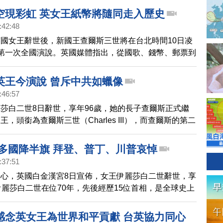
空現彩虹 英女王紙幣將隨同走入歷史
:42:48
國女王辭世後，新國王查爾斯三世將在台北時間10日凌
第一次全國演說。英國媒體指出，從國歌、錢幣、郵票到
中許多方面，都將隨新王上任有所改變。印有英國女王肖
硬幣短期內可能繼續發行，原本就流通的貨幣仍可以使
英王今演說 曾斥中共如蠟像
漸換成新君主的肖像。
:46:57
莎白二世8日辭世，享年96歲，她的長子查爾斯正式繼
，頭銜為查爾斯三世（Charles III），而查爾斯的第二
（Camilla）成為英國王后。今年73歲的查爾斯，以英國
第一份公開聲明中，哀悼她的母親、英國女王辭世，表示
 多國降半旗 拜登、普丁、川普哀悼
家人最哀傷的時刻。查爾斯三世預計9日將發表登上王位
:37:51
國演說。有媒體報導，1986年，時任首相柴契爾夫人一
心，英國白金漢宮8日宣佈，女王伊麗莎白二世辭世，享
擔任香港總督，1997年，查爾斯王子出席「香港主權移
伊麗莎白二世在位70年，先後經歷15位首相，是全球史上
後來也被媒體披露，他在日記上寫道，中共領導人
君主；她也是54個大英國協的元首，影響力深遠，包
普丁還有川普，多國前後位領袖都表示哀悼，甚至還降下
感念英女王為世界和平貢獻 台英協力同心