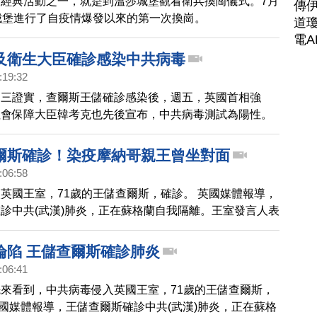
經典活動之一，就是到溫莎城堡觀看衛兵換崗儀式。7月
傳
城堡進行了自疫情爆發以來的第一次換崗。
道瓊
電A
及衛生大臣確診感染中共病毒
:19:32
週三證實，查爾斯王儲確診感染後，週五，英國首相強
社會保障大臣韓考克也先後宣布，中共病毒測試為陽性。
爾斯確診！染疫摩納哥親王曾坐對面
:06:58
英國王室，71歲的王儲查爾斯，確診。 英國媒體報導，
診中共(武漢)肺炎，正在蘇格蘭自我隔離。王室發言人表
王子顯現輕微症狀，夫人卡蜜拉接受檢驗呈現陰性反應。
日前曾與已經確診的摩納哥親王阿爾貝二世見面，之後也
淪陷 王儲查爾斯確診肺炎
母親、英國女王伊莉莎白二世。高齡93歲的英國女王日
:06:41
離開白金漢宮，王室方面表示，女王目前健康狀況無虞。
來看到，中共病毒侵入英國王室，71歲的王儲查爾斯，
 英國媒體報導，王儲查爾斯確診中共(武漢)肺炎，正在蘇格