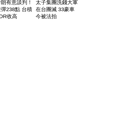
伊朗有意談判！
太子集團洗錢大軍
彈238點 台積
在台團滅 33豪車
DR收高
今被法拍