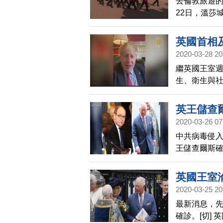
去倫敦旅遊的
22日，溫莎
英國首相
2020-03-28 20
繼英國王室
生、衛生與
英王儲查
2020-03-26 07
中共病毒侵入
王儲查爾斯確
示，查爾斯
查爾斯王儲
英國王室
曾短暫會晤過
2020-03-25 20
前已經暫時
最新消息，先
確診。[切]