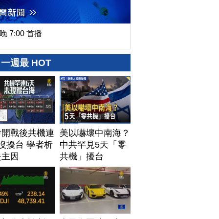
晚 7:00 首播
一週最 HOT
伊開戰後共機連
美以嚇壞中南海？
沒擾台 學者析
中共罕見5天「零
失主因
共機」擾台