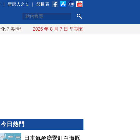
賽
|
新唐人之友
|
節目表
情報：普京最快今秋 試探攻擊北約盟國
2026 年 8 月 7 日 星期五
川普簽行政令對多晶矽
今日熱門
日本氣象廳緊盯白海豚