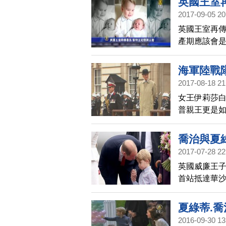
英國王室
2017-09-05 20
英國王室再
產期應該會
也暫時取消
海軍陸戰
2017-08-18 21
女王伊莉莎白
普親王更是如
室職責，甚至
宣布親王將
喬治與夏綠
2017-07-28 22
生照也曝
英國威廉王子
首站抵達華
蒂小公主的
夏綠蒂.
2016-09-30 13