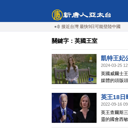
颱風白海豚週末最接近台灣 最快9日可能登陸中國
台灣
關鍵字：英國王室
凱特王妃
2024-03-25 12
英國威爾士
媒體的頭版頭
凱特將遠離公
英王18
2022-09-16 09
英王查爾斯
靈的國會西敏
國元首。