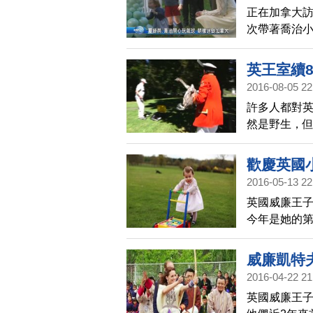
正在加拿大訪
次帶著喬治小
夏綠蒂小公
色汽球開心
英王室續8
跟著上前摸
2016-08-05 22
許多人都對
然是野生，
河的天鵝做
歡慶英國
2016-05-13 22
英國威廉王子
今年是她的
的照片和收
威廉凱特
2016-04-22 21
英國威廉王