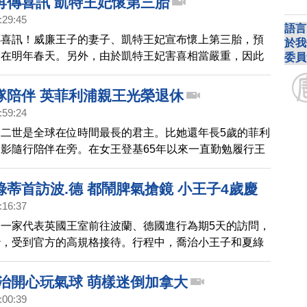
再傳喜訊 凱特王妃懷第三胎
:29:45
語言
傳喜訊！威廉王子的妻子、凱特王妃宣布懷上第三胎，預
於我
是在明年春天。另外，由於凱特王妃害喜相當嚴重，因此
委員
公開行程。
隊陪伴 英菲利浦親王光榮退休
:59:24
二世是全球在位時間最長的君主。比她還年長5歲的菲利
影隨行陪伴在旁。在女王登基65年以來一直勤勉履行王
被稱為「最忙的」英國王室成員。在今年5月時白金漢宮
退休，卸下公職。
蒂首訪波.德 都鬧脾氣搶鏡 小王子4歲慶
:16:37
光
一家代表英國王室前往波蘭、德國進行為期5天的訪問，
沙，受到官方的高規格接待。行程中，喬治小王子和夏綠
逗趣互動，無非最受媒體矚目。
喬治開心玩氣球 萌樣迷倒加拿大
:00:39