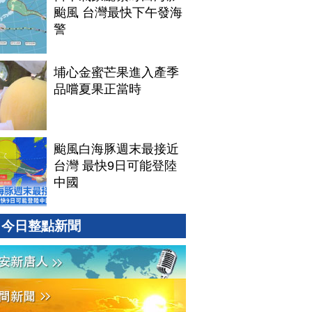
颱風 台灣最快下午發海
警
埔心金蜜芒果進入產季
品嚐夏果正當時
颱風白海豚週末最接近
台灣 最快9日可能登陸
中國
今日整點新聞