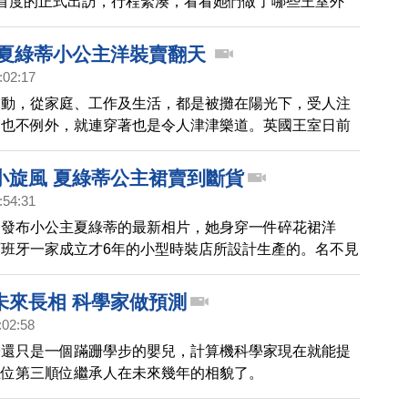
首度的正式出訪，行程緊湊，看看她們做了哪些王室外
 夏綠蒂小公主洋裝賣翻天
:02:17
一動，從家庭、工作及生活，都是被攤在陽光下，受人注
然也不例外，就連穿著也是令人津津樂道。英國王室日前
子的女兒，小公主夏洛特的最新照片，照片中的衣服迅速
小旋風 夏綠蒂公主裙賣到斷貨
:54:31
週發布小公主夏綠蒂的最新相片，她身穿一件碎花裙洋
班牙一家成立才6年的小型時裝店所設計生產的。名不見
，照片公開後，立刻聲名大噪，同款童裝被搶購一空，還
球大量訂單，要求購買同一款洋裝。看來，英國王室不只
未來長相 科學家做預測
時裝潮流，就連只有7個月大的小公主夏綠蒂，也在童裝
:02:58
陣旋風。
子還只是一個蹣跚學步的嬰兒，計算機科學家現在就能提
王位第三順位繼承人在未來幾年的相貌了。