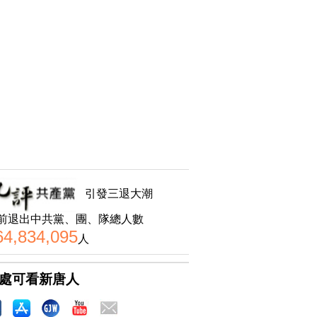
引發三退大潮
前退出中共黨、團、隊總人數
64,834,095
人
處可看新唐人