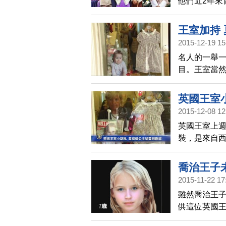
他們近2年來
交。
王室加持
2015-12-19 15
名人的一舉
目。王室當
公開威廉王
引起熱搜。
英國王室
2015-12-08 12
英國王室上
裝，是來自西
經傳的小店
收到來自全
喬治王子
凱特王妃引領
2015-11-22 17
時尚刮起一
雖然喬治王
供這位英國