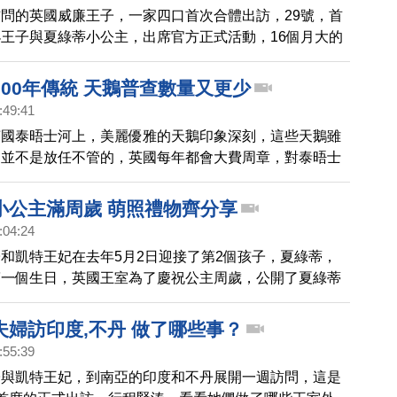
問的英國威廉王子，一家四口首次合體出訪，29號，首
王子與夏綠蒂小公主，出席官方正式活動，16個月大的
主在媽媽凱特的懷抱亮相，剛學會走路的夏綠蒂一看到彩
不已，興奮快步走向拱門並拍打汽球，哥哥喬治小王子也
00年傳統 天鵝普查數量又更少
著汽球，兩位小兄妹的超萌模樣，迷倒眾人。
:49:41
英國泰晤士河上，美麗優雅的天鵝印象深刻，這些天鵝雖
但並不是放任不管的，英國每年都會大費周章，對泰晤士
數量普查和簡單的健康檢查。
小公主滿周歲 萌照禮物齊分享
:04:24
和凱特王妃在去年5月2日迎接了第2個孩子，夏綠蒂，
第一個生日，英國王室為了慶祝公主周歲，公開了夏綠蒂
到的禮物，一起分享這份喜悅。
夫婦訪印度,不丹 做了哪些事？
:55:39
子與凱特王妃，到南亞的印度和不丹展開一週訪問，這是