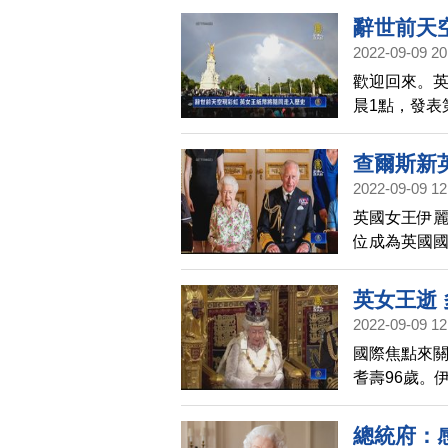
辭世前天
2022-09-09 20
歡迎回來。英
晨1點，發表
護照等生活
像的紙鈔和
查爾斯新
用，但會逐
2022-09-09 12
英國女王伊麗
位成為英國國王
任妻子卡蜜拉
國王身分在
英女王逝
這是他與全體
2022-09-09 12
後的第一次全
國際焦點來關
度屬意查爾斯
耆壽96歲。
交」典禮，
在位最久的女
括，拜登、
總統府：