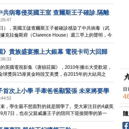
。王室發言人表示，查爾斯王子顯現輕微症狀，夫人卡蜜
呈現陰性反應。查爾斯近幾週接觸的人很多，很難判斷出
中共病毒侵英國王室 查爾斯王子確診.隔離
染到病毒。
:26:47
5日），英國王儲查爾斯王子被確診感染了中共病毒（武
克拉倫斯府（Clarence House）週三早上的聲明，今
爾斯王子被診斷出患有中共病毒（又稱COVID-19）。
園》貴族盛宴搬上大銀幕 電視卡司大回歸
:36:33
的英國電視影集《唐頓莊園》，2010年播出大受歡迎，
金球獎與15座黃金時段艾美獎，在2015年的大結局之
度搬上大銀幕，電視原班人馬幾乎全數回歸，要再現英倫
目
子首次上小學 手牽爸爸顯緊張 未來將要學
4
:44:52
束，學生最不想面對的就是開學了。受大家注目的4歲英
隨
9月7日，也在父親威廉王子的陪同下迎接開學的第一
第一天上學的情況如何呢？一起來看看。