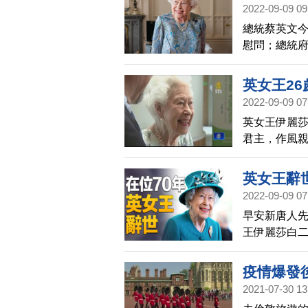
半旗。
2022-09-09 09
總統蔡英文
慰問；總統
可或缺的中
與英國協力
英女王26
2022-09-09 07
英女王伊麗莎
君主，作風親
化，包括，1
2020年中
英女王辭世
2022-09-09 07
早安新唐人先
王伊麗莎白二
70年，先後
個大英國協
疫情爆發
第一時間發表
2021-07-30 13
繼承王位。