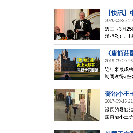
蘭自我隔離
拉接受檢驗
【快訊】
是在哪裡感
2020-03-25 19
中
週三（3月2
漢肺炎）。根據
年71歲的查
《唐頓莊
2019-09-20 16
近年來最成功
期間獲得3座
後，今年首
風情。
喬治小王
2017-09-15 21
這些
漫長的暑假結
國喬治小王子
天，小王子