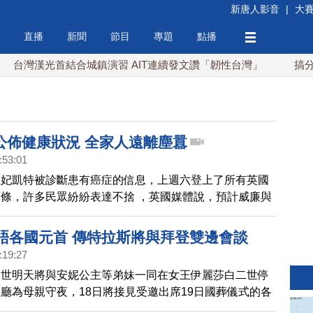
新唐人影音
|
大
直播
新聞
節目
專題
點播
漢光首結合城鎮演習 AIT連續發文讚「韌性台灣」
搞分化？美
公佈健康狀況 全家人遠離塵囂
:53:01
王妃凱特被診斷患有癌症的信息，上週六登上了所有英國
條，許多民眾紛紛表達不捨 ，英國媒體說，預計威廉與
眾目光數週，預計他們也不會在31日復活節現身。
日晤各國元首 傳特拉斯將與拜登雙邊會談
:19:27
三世明天將與安妮公主等弟妹一同在女王伊麗莎白二世停
廳為母親守夜，18日將接見受邀出席19日國葬儀式的各