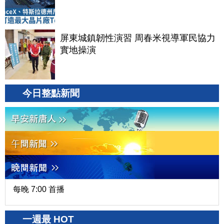
屏東城鎮韌性演習 周春米視導軍民協力
實地操演
今日整點新聞
每晚 7:00 首播
一週最 HOT