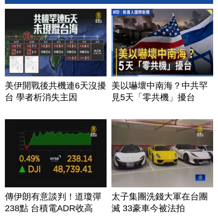
美伊開戰後共機連6天沒擾
美以嚇壞中南海？中共罕
台 學者析消失主因
見5天「零共機」擾台
傳伊朗有意談判！道瓊彈
太子集團洗錢大軍在台團
238點 台積電ADR收高
滅 33豪車今被法拍