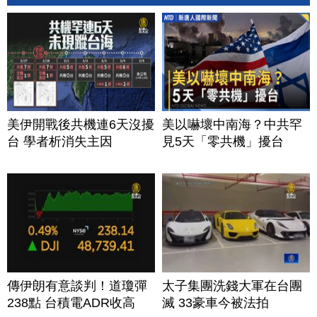
美伊開戰後共機連6天沒擾
美以嚇壞中南海？中共罕
台 學者析消失主因
見5天「零共機」擾台
傳伊朗有意談判！道瓊彈
太子集團洗錢大軍在台團
238點 台積電ADR收高
滅 33豪車今被法拍