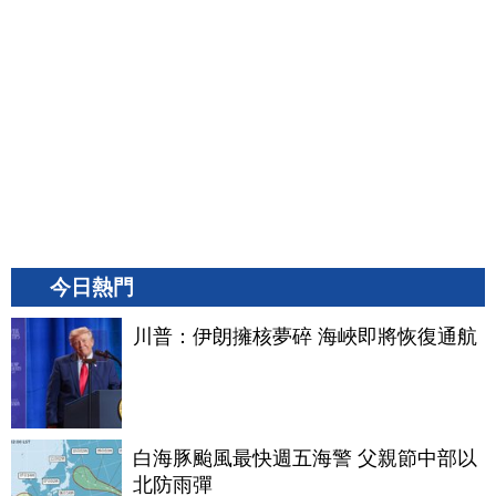
今日熱門
川普：伊朗擁核夢碎 海峽即將恢復通航
白海豚颱風最快週五海警 父親節中部以
北防雨彈