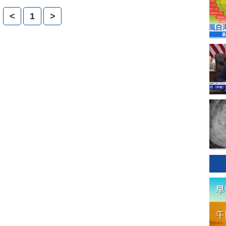
<
1
>