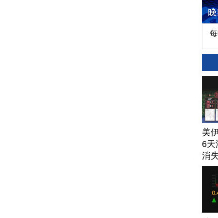
每
美
6天
消