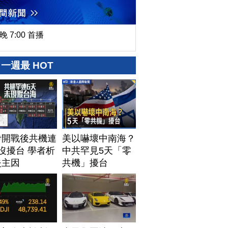
晚 7:00 首播
一週最 HOT
伊開戰後共機連
美以嚇壞中南海？
沒擾台 學者析
中共罕見5天「零
失主因
共機」擾台