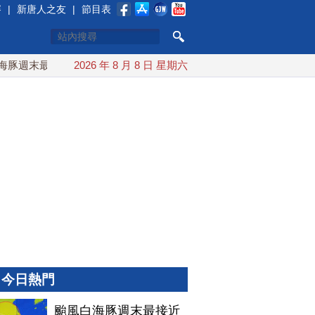
賽
|
新唐人之友
|
節目表
週末最接近台灣 最快9日可能登陸中國
2026 年 8 月 8 日 星期六
台灣漢光首結合城鎮演習
今日熱門
颱風白海豚週末最接近