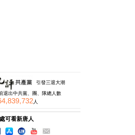
引發三退大潮
前退出中共黨、團、隊總人數
64,839,732
人
處可看新唐人