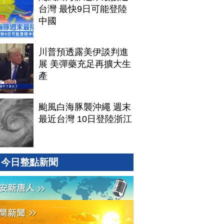
台灣 最快9日可能登陸
中國
川普預透露美伊談判進
展 美彈藥充足再擴大生
產
颱風白海豚襲沖繩 週末
最近台灣 10日登陸浙江
今日整點新聞