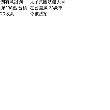
伊朗有意談判！
太子集團洗錢大軍
彈238點 台積
在台團滅 33豪車
DR收高
今被法拍