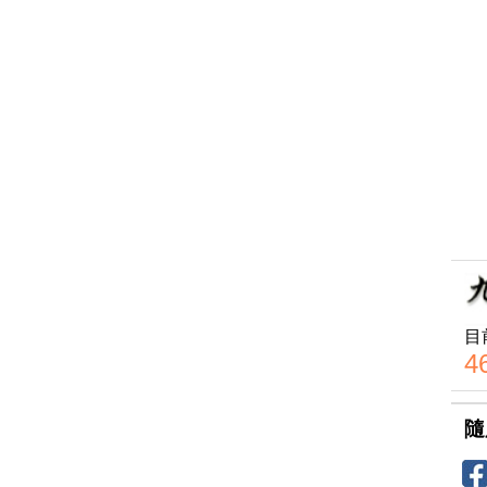
目
4
隨