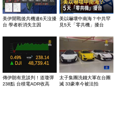
美伊開戰後共機連6天沒擾
美以嚇壞中南海？中共罕
台 學者析消失主因
見5天「零共機」擾台
傳伊朗有意談判！道瓊彈
太子集團洗錢大軍在台團
238點 台積電ADR收高
滅 33豪車今被法拍