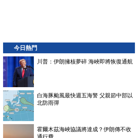
今日熱門
川普：伊朗擁核夢碎 海峽即將恢復通航
白海豚颱風最快週五海警 父親節中部以
北防雨彈
霍爾木茲海峽協議將達成？伊朗傳不收
通行費